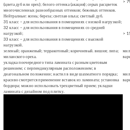
> 7
(цвета дуб или орех); белого оттенка (акация); серых расцветок
многочисленных разнообразных оттенков; бежевых оттенков.
Нейтралные: ясень; береза; светлая ольха; светлый дуб.
31 класс – для использования в помещениях с низкой нагрузкой;
32 класс – для использования в помещениях со средней
нагрузкой;
> 1
33 класс – для использования в помещениях с высокой
нагрузкой.
зеленый; оранжевый; терракотовый; коричневый. вишня; липа;
мил
миланского ореха.
вар
укладка поочередного типа ламината с разным цветовым
решением; с перпендикулярным расположением; в
диагональном положении; настил в виде шахматного порядка;
мил
красиво смотрится применение вставок из ламината; установка
вар
бордюра; можно использовать трехцветный прием; укладки
ламината с дизайном под плитку.