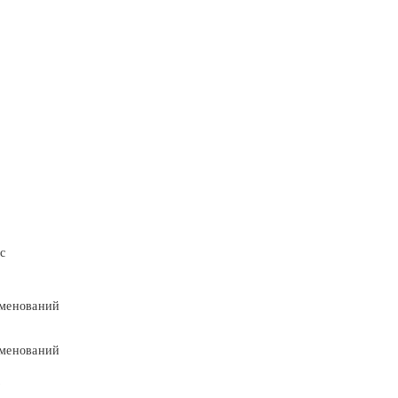
с
менований
менований
9