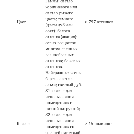
Гаммы: светло-
коричневого или
светло-рыжего
цвета; темного
Цвет
> 797 оттенков
(цвета дуб или
орех); белого
оттенка (акация);
серых расцветок
многочисленных
разнообразных
оттенков; бежевых
оттенков.
Нейтралные: ясень;
береза; светлая
ольха; светлый дуб.
31 класс – для
использования в
помещениях с
низкой нагрузкой;
32 класс – для
использования в
Классы
> 15 подвидов
помещениях со
средней нагрузкой;