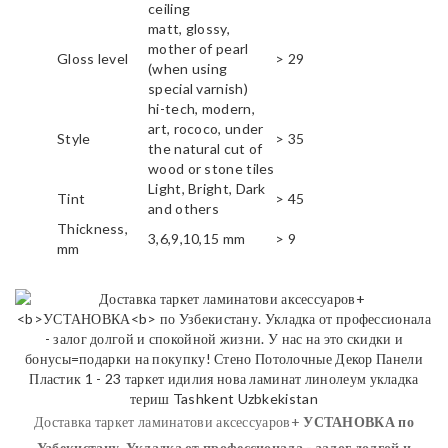
ceiling
matt, glossy,
mother of pearl
Gloss level
> 29
(when using
special varnish)
hi-tech, modern,
art, rococo, under
Style
> 35
the natural cut of
wood or stone tiles
Light, Bright, Dark
Tint
> 45
and others
Thickness,
3,6,9,10,15 mm
> 9
mm
Доставка таркет ламинатови аксессуаров+
УСТАНОВКА
по
Узбекистану. Укладка от профессионала - залог долгой и