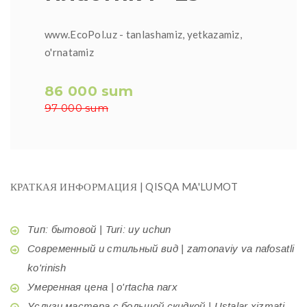
www.EcoPol.uz - tanlashamiz, yetkazamiz,
o'rnatamiz
86 000 sum
97 000 sum
КРАТКАЯ ИНФОРМАЦИЯ | QISQA MA'LUMOT
Тип: бытовой | Turi: uy uchun
Современный и стильный вид | zamonaviy va nafosatli
ko'rinish
Умеренная цена | o'rtacha narx
Услуги мастера с большой скидкой | Ustalar xizmati