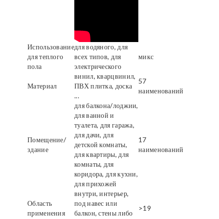
Использование
для водяного, для
для теплого
всех типов, для
микс
пола
электрического
винил, кварцвинил,
57
Материал
ПВХ плитка, доска
наименований
...
для балкона/лоджии,
для ванной и
туалета, для гаража,
для дачи, для
Помещение/
17
детской комнаты,
здание
наименований
для квартиры, для
комнаты, для
коридора, для кухни,
для прихожей
внутри, интерьер,
Область
под навес или
>19
применения
балкон, стены либо