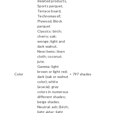
Related products,
Sports parquet,
Terrace board,
Technomassif,
Plywood, Block
parquet
Classics: birch;
cherry; oak;
wenge; light and
dark walnut.
New items: linen
cloth; coconut;
jute.
Gamma: light
brown or light red;
Color
> 797 shades
dark (oak or walnut
color); white
(acacia); gray
colors in numerous
different shades;
beige shades.
Neutral: ash; Birch;
light alder; light