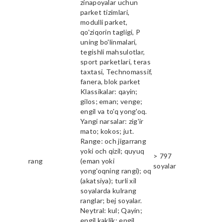
zinapoyalar uchun
parket tizimlari,
modulli parket,
qo'ziqorin tagligi, P
uning bo'linmalari,
tegishli mahsulotlar,
sport parketlari, teras
taxtasi, Technomassif,
fanera, blok parket
Klassikalar: qayin;
gilos; eman; venge;
engil va to'q yong'oq.
Yangi narsalar: zig'ir
mato; kokos; jut.
Range: och jigarrang
yoki och qizil; quyuq
> 797
rang
(eman yoki
soyalar
yong'oqning rangi); oq
(akatsiya); turli xil
soyalarda kulrang
ranglar; bej soyalar.
Neytral: kul; Qayin;
engil kaklik; engil