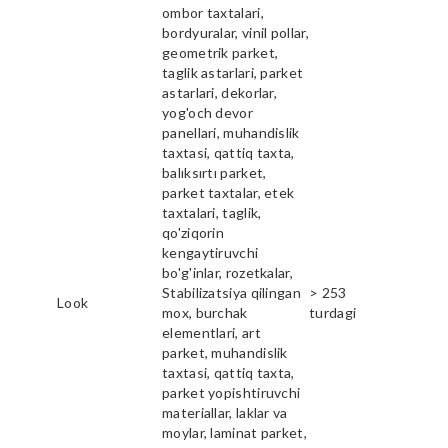
ombor taxtalari,
bordyuralar, vinil pollar,
geometrik parket,
taglik astarlari, parket
astarlari, dekorlar,
yog'och devor
panellari, muhandislik
taxtasi, qattiq taxta,
balıksırtı parket,
parket taxtalar, etek
taxtalari, taglik,
qo'ziqorin
kengaytiruvchi
bo'g'inlar, rozetkalar,
Stabilizatsiya qilingan
> 253
Look
mox, burchak
turdagi
elementlari, art
parket, muhandislik
taxtasi, qattiq taxta,
parket yopishtiruvchi
materiallar, laklar va
moylar, laminat parket,