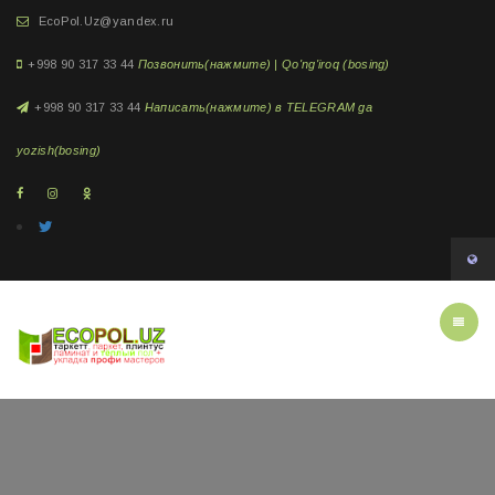
EcoPol.Uz@yandex.ru
+998 90 317 33 44
Позвонить(нажмите) | Qo'ng'iroq (bosing)
+998 90 317 33 44
Написать(нажмите) в TELEGRAM ga
yozish(bosing)