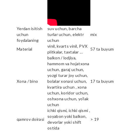
Yerdan isitish
suv uchun, barcha
uchun
turlar uchun, elektr
mix
foydalaning
uchun
vinil, kvarts vinil, PVX
Material
57 ta buyum
plitkalar, taxtalar ...
balkon / lodjiya,
hammom va hojatxona
uchun, garaj uchun,
yozgi turar joy uchun,
Xona / bino
bolalar xonasi uchun,
17 ta buyum
kvartira uchun , xona
uchun, koridor uchun,
oshxona uchun, yo'lak
uchun
ichki qismi, ichki qismi ,
soyabon yoki balkon,
qamrov doirasi
> 19
devorlar yoki shift
ostida