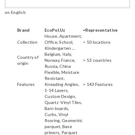
on English
Brand
EcoPol.Uz
=Representative
House, Apartment,
Collection
Office, School,
> 50 locations
Kindergarten ...
Belgium, Italy,
Country of
Norway, France,
> 53 countries
origin
Russia, China
Flexible, Moisture
Resistant,
Features
Kneading Angles,
> 143 Features
1-14 Layers,
Custom Design,
Quartz -Vinyl Tiles,
Barn boards,
Curbs, Vinyl
flooring, Geometric
parquet, Base
primers, Parquet