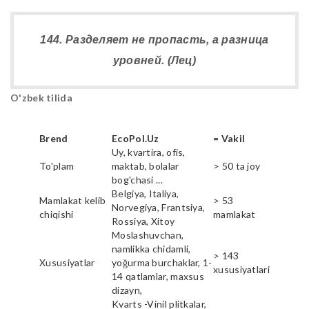
144. Разделяет не пропасть, а разница
уровней. (Лец)
O'zbek tilida
Brend
EcoPol.Uz
= Vakil
Uy, kvartira, ofis,
To'plam
maktab, bolalar
> 50 ta joy
bog'chasi ...
Belgiya, Italiya,
Mamlakat kelib
> 53
Norvegiya, Frantsiya,
chiqishi
mamlakat
Rossiya, Xitoy
Moslashuvchan,
namlikka chidamli,
> 143
Xususiyatlar
yoğurma burchaklar, 1-
xususiyatlari
14 qatlamlar, maxsus
dizayn,
Kvarts -Vinil plitkalar,