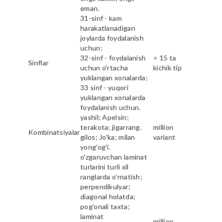
eman.
31-sinf - kam
harakatlanadigan
joylarda foydalanish
uchun;
32-sinf - foydalanish
> 15 ta
Sinflar
uchun o'rtacha
kichik tip
yuklangan xonalarda;
33 sinf - yuqori
yuklangan xonalarda
foydalanish uchun.
yashil; Apelsin;
terakota; jigarrang.
million
Kombinatsiyalar
gilos; Jo'ka; milan
variant
yong'og'i.
o'zgaruvchan laminat
turlarini turli xil
ranglarda o'rnatish;
perpendikulyar;
diagonal holatda;
pog'onali taxta;
laminat
million