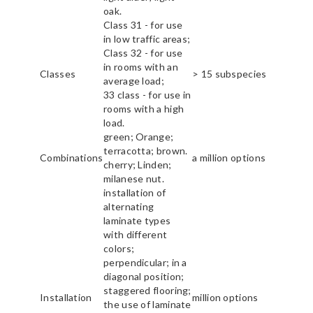
oak.
Class 31 - for use
in low traffic areas;
Class 32 - for use
in rooms with an
Classes
> 15 subspecies
average load;
33 class - for use in
rooms with a high
load.
green; Orange;
terracotta; brown.
Combinations
a million options
cherry; Linden;
milanese nut.
installation of
alternating
laminate types
with different
colors;
perpendicular; in a
diagonal position;
staggered flooring;
Installation
million options
the use of laminate