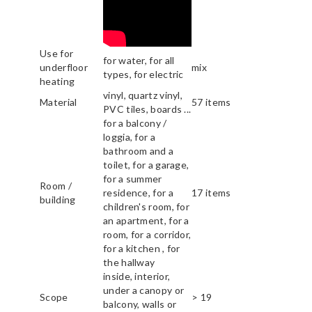
Use for
for water, for all
underfloor
mix
types, for electric
heating
vinyl, quartz vinyl,
Material
57 items
PVC tiles, boards ...
for a balcony /
loggia, for a
bathroom and a
toilet, for a garage,
for a summer
Room /
residence, for a
17 items
building
children's room, for
an apartment, for a
room, for a corridor,
for a kitchen , for
the hallway
inside, interior,
under a canopy or
Scope
> 19
balcony, walls or