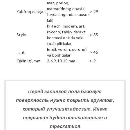
mat, porloq,
marvaridning onasi (
Yaltiroq darajasi
> 29
foydalanganda maxsus
lak)
hi-tech, modern, art,
rococo, tabiiy daraxt
Style
> 35
kesmasi ostida yoki
tosh plitkalar
Engil, yorqin, qorong'i
Tint
> 45
va boshqalar
Qalinligi, mm
3,6,9,10,15 mm
> 9
Перед заливкой пола базовую
поверхность нужно покрыть грунтом,
который улучшит адгезию. Иначе
покрытие будет отслаиваться и
трескаться