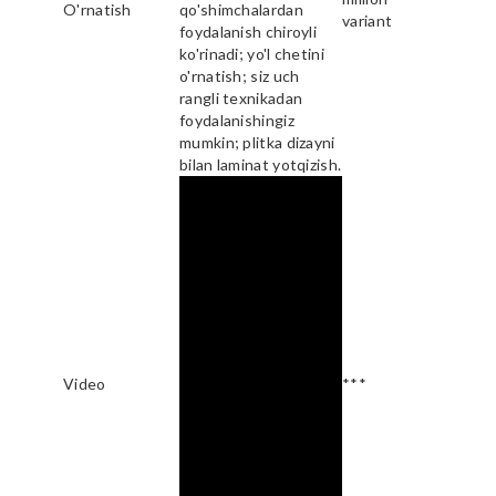
O'rnatish
qo'shimchalardan
variant
foydalanish chiroyli
ko'rinadi; yo'l chetini
o'rnatish; siz uch
rangli texnikadan
foydalanishingiz
mumkin; plitka dizayni
bilan laminat yotqizish.
Video
***