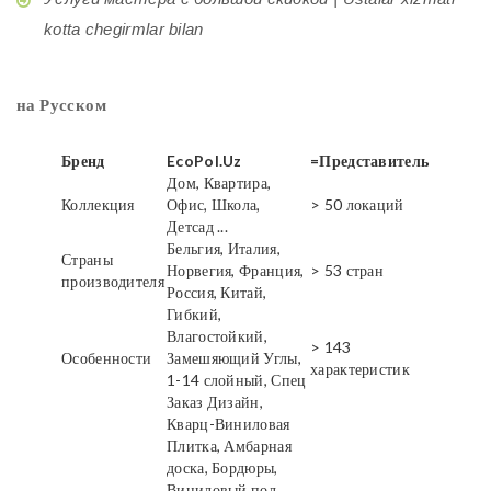
kotta chegirmlar bilan
на Русском
Бренд
EcoPol.Uz
=Представитель
Дом, Квартира,
Коллекция
Офис, Школа,
> 50 локаций
Детсад ...
Бельгия, Италия,
Страны
Норвегия, Франция,
> 53 стран
производителя
Россия, Китай,
Гибкий,
Влагостойкий,
> 143
Особенности
Замешяющий Углы,
характеристик
1-14 слойный, Спец
Заказ Дизайн,
Кварц-Виниловая
Плитка, Амбарная
доска, Бордюры,
Виниловый пол,