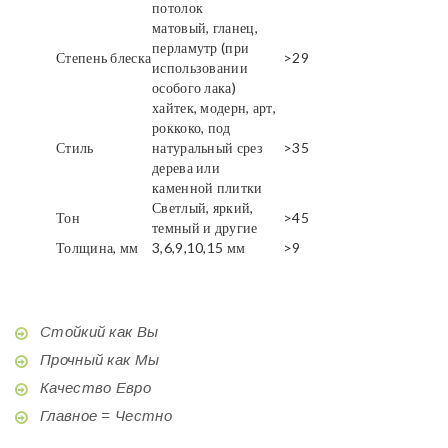
потолок
матовый, гланец,
перламутр (при
Степень блеска
>29
использовании
особого лака)
хайтек, модерн, арт,
роккоко, под
Стиль
натуральный срез
>35
дерева или
каменной плитки
Светлый, яркий,
Тон
>45
темный и другие
Толщина, мм
3,6,9,10,15 мм
>9
Стойкий как Вы
Прочный как Мы
Качество Евро
Главное = Честно