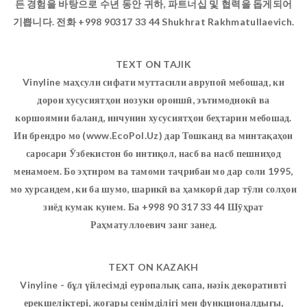
든 경험을 바탕으로 수년 동안 귀하, 파트너십 및 협력을 돕게되어
기쁩니다. 전화 +998 90317 33 44 Shukhrat Rakhmatullaevich.
TEXT ON TAJIK
Vinyline маҳсули сифати муттасили аврупоӣ мебошад, ки
дорои хусусиятҳои нозуки ороишӣ, эътимоднокӣ ва
коршоямии баланд, инчунин хусусиятҳои беҳтарин мебошад.
Ин брендро мо (www.EcoPol.Uz) дар Тошканд ва минтақаҳои
саросари Ӯзбекистон бо интиқол, насб ва насб пешниҳод
менамоем. Бо эҳтиром ва тамоми таҷрибаи мо дар соли 1995,
мо хурсандем, ки ба шумо, шарикӣ ва ҳамкорӣ дар тӯли солҳои
зиёд кумак кунем. Ба +998 90 317 33 44 Шӯҳрат
Раҳматуллоевич занг занед.
TEXT ON KAZAKH
Vinyline - бұл үйлесімді еуропалық сапа, нәзік декоративті
ерекшеліктері, жоғары сенімділігі мен функционалдығы,