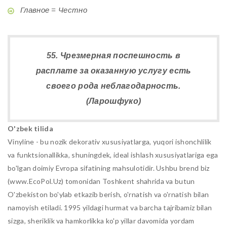
Главное = Честно
55. Чрезмерная поспешность в
расплате за оказанную услугу есть
своего рода неблагодарность.
(Ларошфуко)
O'zbek tilida
Vinyline - bu nozik dekorativ xususiyatlarga, yuqori ishonchlilik
va funktsionallikka, shuningdek, ideal ishlash xususiyatlariga ega
bo'lgan doimiy Evropa sifatining mahsulotidir. Ushbu brend biz
(www.EcoPol.Uz) tomonidan Toshkent shahrida va butun
O'zbekiston bo'ylab etkazib berish, o'rnatish va o'rnatish bilan
namoyish etiladi. 1995 yildagi hurmat va barcha tajribamiz bilan
sizga, sheriklik va hamkorlikka ko'p yillar davomida yordam