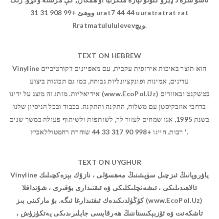
ووهئ +99 908 31 31 urat7 44 44 uuratratrat rat
Rratmatulululevevویچ.
TEXT ON HEBREW
Vinyline הוא תוצר באיכות אירופית עקבית, עם מאפיינים דקורטיביים
עדינים, אמינות ופונקציונליות גבוהה, כמו גם תכונות ביצוע
אידיאליות. מותג זה מוצג על ידינו (www.EcoPol.Uz) בטשקנט ובאזורים
ברחבי אוזבקיסטן עם משלוח, התקנה והתקנה. בכבוד ובכל הניסיון שלנו
בשנת 1995, אנו שמחים לעזור לך, לשותפות ולשיתוף פעולה במשך שנים
רבות. חייגו +998 90 317 33 44 שוחרת רחמטוללאביץ '.
TEXT ON UYGHUR
Vinyline ياۋروپانىڭ ئىزچىل سۈپىتىنىڭ مەھسۇلى ، نازۇك بېزەكچىلىك
ئالاھىدىلىكى ، ئىشەنچلىكلىكى ۋە ئىقتىدارى يۇقىرى ، شۇنداقلا
كۆڭۈلدىكىدەك ئىقتىدارغا ئىگە. بۇ ماركىنى بىز (www.EcoPol.Uz)
تاشكەنت ۋە ئۆزبېكىستاننىڭ ھەرقايسى جايلىرىدىكى يەتكۈزۈش ،