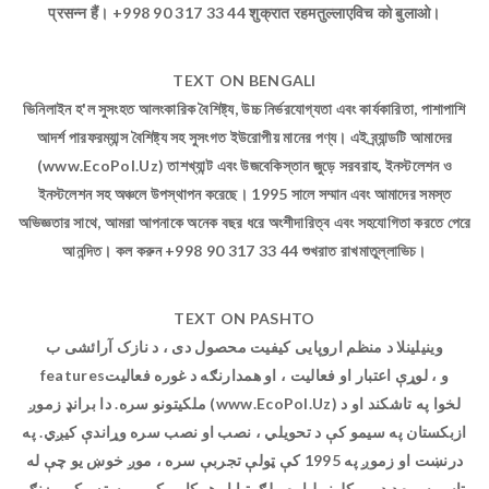
प्रसन्न हैं। +998 90 317 33 44 शुक्रात रहमतुल्लाएविच को बुलाओ।
TEXT ON BENGALI
ভিনিলাইন হ'ল সুসংহত আলংকারিক বৈশিষ্ট্য, উচ্চ নির্ভরযোগ্যতা এবং কার্যকারিতা, পাশাপাশি
আদর্শ পারফরম্যান্স বৈশিষ্ট্য সহ সুসংগত ইউরোপীয় মানের পণ্য। এই ব্র্যান্ডটি আমাদের
(www.EcoPol.Uz) তাশখ্যান্ট এবং উজবেকিস্তান জুড়ে সরবরাহ, ইনস্টলেশন ও
ইনস্টলেশন সহ অঞ্চলে উপস্থাপন করেছে। 1995 সালে সম্মান এবং আমাদের সমস্ত
অভিজ্ঞতার সাথে, আমরা আপনাকে অনেক বছর ধরে অংশীদারিত্ব এবং সহযোগিতা করতে পেরে
আনন্দিত। কল করুন +998 90 317 33 44 শুখরাত রাখমাতুল্লাভিচ।
TEXT ON PASHTO
وینیلینلا د منظم اروپایی کیفیت محصول دی ، د نازک آرائشی ب
featuresو ، لوړې اعتبار او فعالیت ، او همدارنګه د غوره فعالیت
ملکیتونو سره. دا برانډ زموږ (www.EcoPol.Uz) لخوا په تاشکند او د
ازبکستان په سیمو کې د تحویلي ، نصب او نصب سره وړاندې کیږي. په
درنښت او زموږ په 1995 کې ټولې تجربې سره ، موږ خوښ یو چې له
تاسو سره د ډیرو کلونو لپاره ملګرتیا او همکارۍ کې مرسته وکړو. زنګ