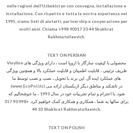
nelle regioni dell'Uzbekistan con consegna, installazione e
installazione. Con rispetto e tutta la nostra esperienza nel
1995, siamo lieti di aiutarti, partnership e cooperazione per
molti anni. Chiama +998 90317 33 44 Shukhrat
Rakhmatullaevich.
TEXT ON PERSIAN
Vinyline محصولی با کیفیت سازگار با اروپا است ، دارای ویژگی های
ظریف تزئینی ، قابلیت اطمینان و قابلیت عملکرد بالا و همچنین ویژگی
های عملکرد ایده آل. این برند با تحویل ، نصب و نصب توسط ما
(www.EcoPol.Uz) در تاشکند و مناطق دیگر ازبکستان ارائه می
شود. با احترام و تمام تجربیات خود در سال 1995 ، ما خوشحالیم که
برای سالها به شما ، همکاری و همکاری کمک خواهیم کرد. +998 90 317
33 44 Shukhrat Rakhmatullaevich.
TEXT ON POLISH