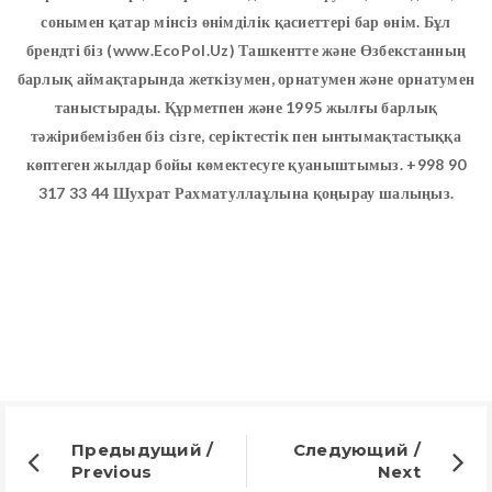
сонымен қатар мінсіз өнімділік қасиеттері бар өнім. Бұл
брендті біз (www.EcoPol.Uz) Ташкентте және Өзбекстанның
барлық аймақтарында жеткізумен, орнатумен және орнатумен
таныстырады. Құрметпен және 1995 жылғы барлық
тәжірибемізбен біз сізге, серіктестік пен ынтымақтастыққа
көптеген жылдар бойы көмектесуге қуаныштымыз. +998 90
317 33 44 Шухрат Рахматуллаұлына қоңырау шалыңыз.
Предыдущий /
Следующий /
Previous
Next