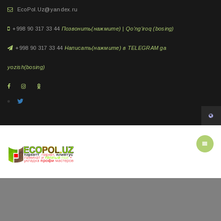
EcoPol.Uz@yandex.ru
+998 90 317 33 44
Позвонить(нажмите) | Qo'ng'iroq (bosing)
+998 90 317 33 44
Написать(нажмите) в TELEGRAM ga
yozish(bosing)