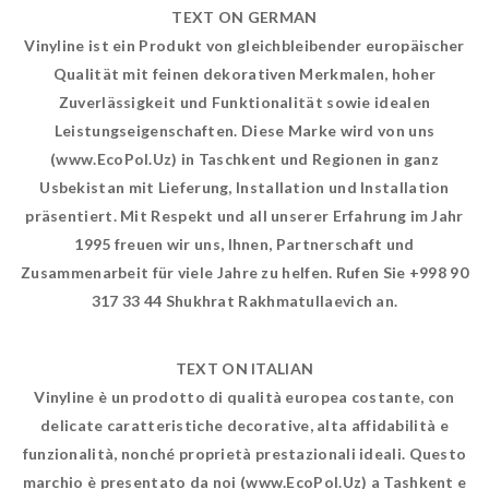
TEXT ON GERMAN
Vinyline ist ein Produkt von gleichbleibender europäischer
Qualität mit feinen dekorativen Merkmalen, hoher
Zuverlässigkeit und Funktionalität sowie idealen
Leistungseigenschaften. Diese Marke wird von uns
(www.EcoPol.Uz) in Taschkent und Regionen in ganz
Usbekistan mit Lieferung, Installation und Installation
präsentiert. Mit Respekt und all unserer Erfahrung im Jahr
1995 freuen wir uns, Ihnen, Partnerschaft und
Zusammenarbeit für viele Jahre zu helfen. Rufen Sie +998 90
317 33 44 Shukhrat Rakhmatullaevich an.
TEXT ON ITALIAN
Vinyline è un prodotto di qualità europea costante, con
delicate caratteristiche decorative, alta affidabilità e
funzionalità, nonché proprietà prestazionali ideali. Questo
marchio è presentato da noi (www.EcoPol.Uz) a Tashkent e