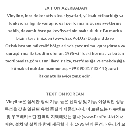
TEXT ON AZERBAIJANI
Vinyline, incə dekorativ xüsusiyyətləri, yüksək etibarlılığı və
funksionallığı ilə yanaşı ideal performans xüsusiyyətlərinə
sahib, davamlı Avropa keyfiyyətinin məhsuludur. Bu marka
bizim tərəfimizdən (www.EcoPol.Uz) Daşkənddə və
Özbəkistanın müxtəlif bölgələrində çatdırılma, quraşdırma və
quraşdırma ilə təqdim olunur. 1995-ci ildəki hörmət və bütün
təcrübəmizə görə uzun illərdir sizə, tərəfdaşlığa və əməkdaşlığa
kömək etməkdən məmnunuq. +998 90 317 33 44 Şuxrat
Raxmatullaeviçə zəng edin.
TEXT ON KOREAN
Vinyline은 섬세한 장식 기능, 높은 신뢰성 및 기능, 이상적인 성능
특성을 갖춘 일관된 유럽 품질의 제품입니다. 이 브랜드는 타슈켄트
및 우즈베키스탄 전역의 지역에있는 당사 (www.EcoPol.Uz)에서
배송, 설치 및 설치와 함께 제공합니다. 1995 년의 존경과 우리의 모