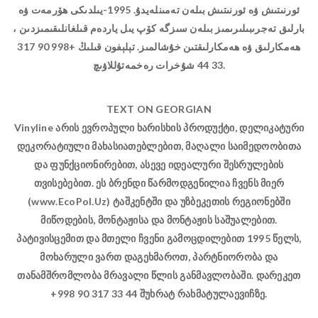
ئورنىتىش ۋە ئورنىتىش بىلەن تەمىنلەيدۇ. 1995-يىلدىكى ھۆرمەت ۋە
بارلىق تەجرىبىلىرىمىز بىلەن سىزگە كۆپ يىل ياردەم قىلغانلىقىمىزدىن ،
ھەمكارلىق ۋە ھەمكارلىقتىن خۇشالمىز. تېلېفون قىلىڭ +998 90 317
33 44 شۇخرات رەخمەتۇللاۋىچ.
TEXT ON GEORGIAN
Vinyline არის ევროპული ხარისხის პროდუქტი, დელიკატური
დეკორატიული მახასიათებლებით, მაღალი საიმედოობითა
და ფუნქციონირებით, ასევე იდეალური შესრულების
თვისებებით. ეს ბრენდი წარმოდგენილია ჩვენს მიერ
(www.EcoPol.Uz) ტაშკენტში და უზბეკეთის რეგიონებში
მიწოდების, მონტაჟისა და მონტაჟის საშუალებით.
პატივისცემით და მთელი ჩვენი გამოცდილებით 1995 წელს,
მოხარული ვართ დაგეხმაროთ, პარტნიორობა და
თანამშრომლობა მრავალი წლის განმავლობაში. დარეკეთ
+998 90 317 33 44 შუხრატ რახმატულაევიჩზე.