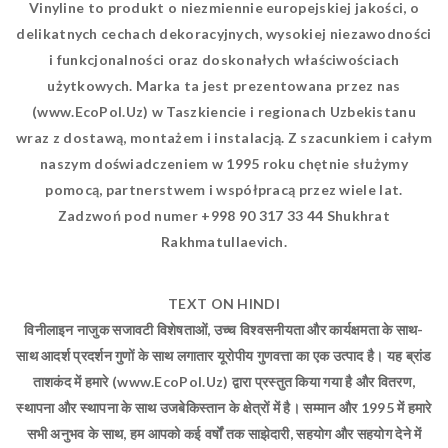
Vinyline to produkt o niezmiennie europejskiej jakości, o
delikatnych cechach dekoracyjnych, wysokiej niezawodności
i funkcjonalności oraz doskonałych właściwościach
użytkowych. Marka ta jest prezentowana przez nas
(www.EcoPol.Uz) w Taszkiencie i regionach Uzbekistanu
wraz z dostawą, montażem i instalacją. Z szacunkiem i całym
naszym doświadczeniem w 1995 roku chętnie służymy
pomocą, partnerstwem i współpracą przez wiele lat.
Zadzwoń pod numer +998 90 317 33 44 Shukhrat
Rakhmatullaevich.
TEXT ON HINDI
विनीलाइन नाजुक सजावटी विशेषताओं, उच्च विश्वसनीयता और कार्यक्षमता के साथ-
साथ आदर्श प्रदर्शन गुणों के साथ लगातार यूरोपीय गुणवत्ता का एक उत्पाद है। यह ब्रांड
ताशकंद में हमारे (www.EcoPol.Uz) द्वारा प्रस्तुत किया गया है और वितरण,
स्थापना और स्थापना के साथ उजबेकिस्तान के क्षेत्रों में है। सम्मान और 1995 में हमारे
सभी अनुभव के साथ, हम आपको कई वर्षों तक साझेदारी, सहयोग और सहयोग देने में