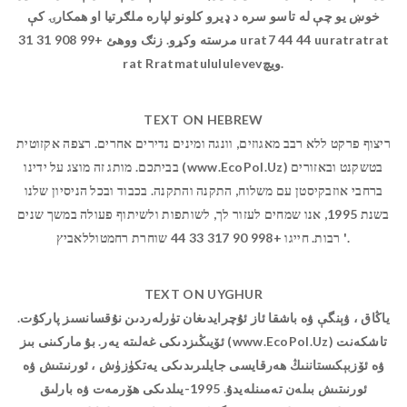
خوښ یو چې له تاسو سره د ډیرو کلونو لپاره ملګرتیا او همکارۍ کې
مرسته وکړو. زنګ ووهئ +99 908 31 31 urat7 44 44 uuratratrat
rat Rratmatulululevevویچ.
TEXT ON HEBREW
ריצוף פרקט ללא רבב מאגוזים, וונגה ומינים נדירים אחרים. רצפה אקזוטית
בביתכם. מותג זה מוצג על ידינו (www.EcoPol.Uz) בטשקנט ובאזורים
ברחבי אוזבקיסטן עם משלוח, התקנה והתקנה. בכבוד ובכל הניסיון שלנו
בשנת 1995, אנו שמחים לעזור לך, לשותפות ולשיתוף פעולה במשך שנים
רבות. חייגו +998 90 317 33 44 שוחרת רחמטוללאביץ '.
TEXT ON UYGHUR
ياڭاق ، ۋېنگې ۋە باشقا ئاز ئۇچرايدىغان تۈرلەردىن نۇقسانسىز پاركۇت.
ئۆيىڭىزدىكى غەلىتە يەر. بۇ ماركىنى بىز (www.EcoPol.Uz) تاشكەنت
ۋە ئۆزبېكىستاننىڭ ھەرقايسى جايلىرىدىكى يەتكۈزۈش ، ئورنىتىش ۋە
ئورنىتىش بىلەن تەمىنلەيدۇ. 1995-يىلدىكى ھۆرمەت ۋە بارلىق