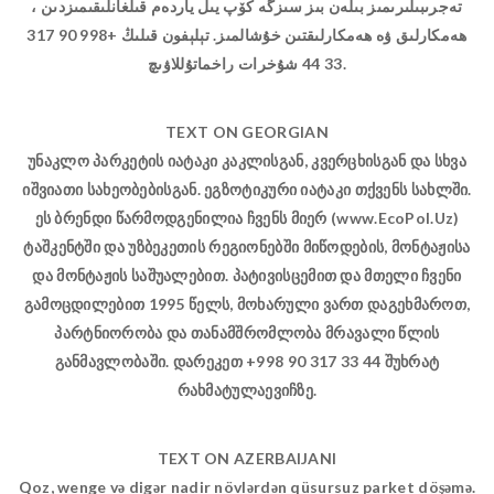
تەجرىبىلىرىمىز بىلەن بىز سىزگە كۆپ يىل ياردەم قىلغانلىقىمىزدىن ،
ھەمكارلىق ۋە ھەمكارلىقتىن خۇشالمىز. تېلېفون قىلىڭ +998 90 317
33 44 شۇخرات راخماتۇللاۋىچ.
TEXT ON GEORGIAN
უნაკლო პარკეტის იატაკი კაკლისგან, კვერცხისგან და სხვა
იშვიათი სახეობებისგან. ეგზოტიკური იატაკი თქვენს სახლში.
ეს ბრენდი წარმოდგენილია ჩვენს მიერ (www.EcoPol.Uz)
ტაშკენტში და უზბეკეთის რეგიონებში მიწოდების, მონტაჟისა
და მონტაჟის საშუალებით. პატივისცემით და მთელი ჩვენი
გამოცდილებით 1995 წელს, მოხარული ვართ დაგეხმაროთ,
პარტნიორობა და თანამშრომლობა მრავალი წლის
განმავლობაში. დარეკეთ +998 90 317 33 44 შუხრატ
რახმატულაევიჩზე.
TEXT ON AZERBAIJANI
Qoz, wenge və digər nadir növlərdən qüsursuz parket döşəmə.