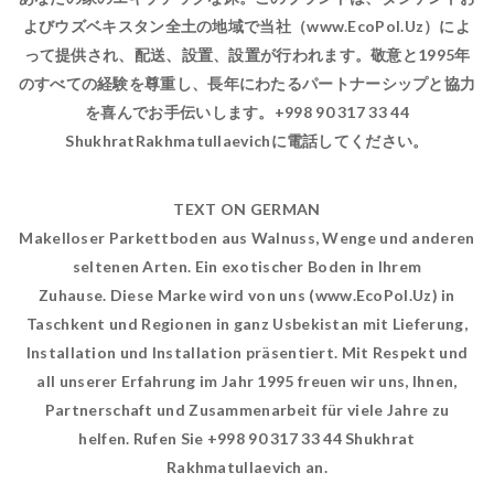
よびウズベキスタン全土の地域で当社（www.EcoPol.Uz）によ
って提供され、配送、設置、設置が行われます。敬意と1995年
のすべての経験を尊重し、長年にわたるパートナーシップと協力
を喜んでお手伝いします。+998 90 317 33 44
ShukhratRakhmatullaevichに電話してください。
TEXT ON GERMAN
Makelloser Parkettboden aus Walnuss, Wenge und anderen
seltenen Arten. Ein exotischer Boden in Ihrem
Zuhause. Diese Marke wird von uns (www.EcoPol.Uz) in
Taschkent und Regionen in ganz Usbekistan mit Lieferung,
Installation und Installation präsentiert. Mit Respekt und
all unserer Erfahrung im Jahr 1995 freuen wir uns, Ihnen,
Partnerschaft und Zusammenarbeit für viele Jahre zu
helfen. Rufen Sie +998 90 317 33 44 Shukhrat
Rakhmatullaevich an.