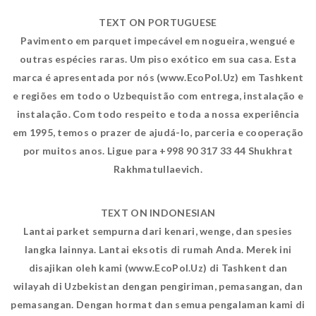
TEXT ON PORTUGUESE
Pavimento em parquet impecável em nogueira, wengué e
outras espécies raras. Um piso exótico em sua casa. Esta
marca é apresentada por nós (www.EcoPol.Uz) em Tashkent
e regiões em todo o Uzbequistão com entrega, instalação e
instalação. Com todo respeito e toda a nossa experiência
em 1995, temos o prazer de ajudá-lo, parceria e cooperação
por muitos anos. Ligue para +998 90 317 33 44 Shukhrat
Rakhmatullaevich.
TEXT ON INDONESIAN
Lantai parket sempurna dari kenari, wenge, dan spesies
langka lainnya. Lantai eksotis di rumah Anda. Merek ini
disajikan oleh kami (www.EcoPol.Uz) di Tashkent dan
wilayah di Uzbekistan dengan pengiriman, pemasangan, dan
pemasangan. Dengan hormat dan semua pengalaman kami di