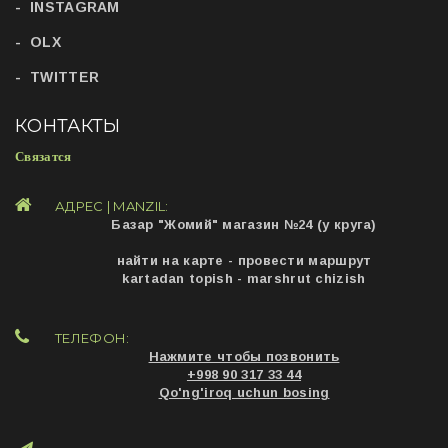
INSTAGRAM
OLX
TWITTER
КОНТАКТЫ
Связатся
АДРЕС | MANZIL:
Базар "Жомий" магазин №24 (у круга)
найти на карте - провести маршрут
kartadan topish - marshrut chizish
ТЕЛЕФОН:
Нажмите чтобы позвонить
+998 90 317 33 44
Qo'ng'iroq uchun bosing