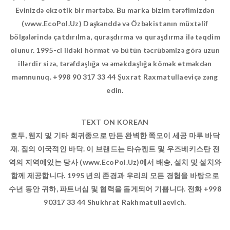
Evinizdə ekzotik bir mərtəbə. Bu marka bizim tərəfimizdən
(www.EcoPol.Uz) Daşkənddə və Özbəkistanın müxtəlif
bölgələrində çatdırılma, quraşdırma və quraşdırma ilə təqdim
olunur. 1995-ci ildəki hörmət və bütün təcrübəmizə görə uzun
illərdir sizə, tərəfdaşlığa və əməkdaşlığa kömək etməkdən
məmnunuq. +998 90 317 33 44 Şuxrat Raxmatullaeviçə zəng
edin.
TEXT ON KOREAN
호두, 웬지 및 기타 희귀종으로 만든 완벽한 쪽모이 세공 마루 바닥
재. 집의 이국적인 바닥. 이 브랜드는 타슈켄트 및 우즈베키스탄 전
역의 지역에있는 당사 (www.EcoPol.Uz)에서 배송, 설치 및 설치와
함께 제공합니다. 1995 년의 존경과 우리의 모든 경험을 바탕으로
수년 동안 귀하, 파트너십 및 협력을 돕게되어 기쁩니다. 전화 +998
90317 33 44 Shukhrat Rakhmatullaevich.