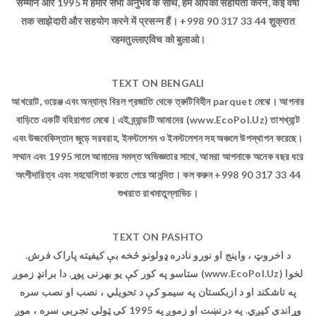
सम्मान और 1995 में हमारे सभी अनुभव के साथ, हम आपकी सहायता करने, कई वर्षों
तक साझेदारी और सहयोग करने में प्रसन्न हैं। +998 90 317 33 44 शुक्रात
रहमतुल्लाएविच को बुलाओ।
TEXT ON BENGALI
আখরোট, ওয়েঞ্জ এবং অন্যান্য বিরল প্রজাতি থেকে ত্রুটিবিহীন parquet মেঝে। আপনার
বাড়িতে একটি বহিরাগত মেঝে। এই ব্র্যান্ডটি আমাদের (www.EcoPol.Uz) তাশখ্যান্ট
এবং উজবেকিস্তান জুড়ে সরবরাহ, ইনস্টলেশন ও ইনস্টলেশন সহ অঞ্চলে উপস্থাপন করেছে।
সম্মান এবং 1995 সালে আমাদের সমস্ত অভিজ্ঞতার সাথে, আমরা আপনাকে অনেক বছর ধরে
অংশীদারিত্ব এবং সহযোগিতা করতে পেরে আনন্দিত। কল করুন +998 90 317 33 44
শুখরাত রাখমাতুল্লাভিচ।
TEXT ON PASHTO
د اخروټ ، واینج او نورو نادره ډولونو څخه بې کیفیته پاراک فرش.
ستاسو په کور کې یو بهرنی پوړ. دا برانډ زموږ (www.EcoPol.Uz) لخوا
په تاشکند او د ازبکستان په سیمو کې د تحویلي ، نصب او نصب سره
وړاندې کیږي. په درنښت او زموږ په 1995 کې ټولې تجربې سره ، موږ