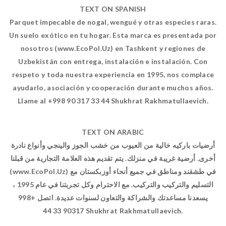
TEXT ON SPANISH
Parquet impecable de nogal, wengué y otras especies raras.
Un suelo exótico en tu hogar. Esta marca es presentada por
nosotros (www.EcoPol.Uz) en Tashkent y regiones de
Uzbekistán con entrega, instalación e instalación. Con
respeto y toda nuestra experiencia en 1995, nos complace
ayudarlo, asociación y cooperación durante muchos años.
Llame al +998 90 317 33 44 Shukhrat Rakhmatullaevich.
TEXT ON ARABIC
أرضيات باركيه خالية من العيوب من خشب الجوز والينجي وأنواع نادرة
أخرى. أرضية غريبة في منزلك. يتم تقديم هذه العلامة التجارية من قبلنا
(www.EcoPol.Uz) في طشقند ومناطق في جميع أنحاء أوزبكستان مع
التسليم والتركيب والتركيب. مع الاحترام وكل تجربتنا في عام 1995 ،
يسعدنا مساعدتك والشراكة والتعاون لسنوات عديدة. اتصل +998
90317 33 44 Shukhrat Rakhmatullaevich.