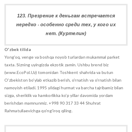
123. Презрение к деньгам встречается
нередко - особенно среди тех, у кого их
нет. (Куртелин)
O'zbek tilida
Yong'oq, venge va boshqa noyob turlardan mukammal parket
taxta. Sizning uyingizda ekzotik zamin. Ushbu brend biz
(www.EcoPol.Uz) tomonidan Toshkent shahrida va butun
O'zbekiston bo'ylab etkazib berish, o'rnatish va o'rnatish bilan
namoyish etiladi. 1995 yildagi hurmat va barcha tajribamiz bilan
sizga, sheriklik va hamkorlikka ko'p yillar davomida yordam
berishdan mamnunmiz. +998 90 317 33 44 Shuhrat
Rahmatullaevichga qo'ng'iroq qiling.