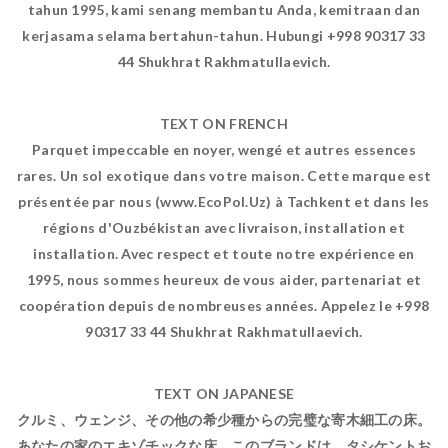
tahun 1995, kami senang membantu Anda, kemitraan dan
kerjasama selama bertahun-tahun. Hubungi +998 90317 33
44 Shukhrat Rakhmatullaevich.
TEXT ON FRENCH
Parquet impeccable en noyer, wengé et autres essences
rares. Un sol exotique dans votre maison. Cette marque est
présentée par nous (www.EcoPol.Uz) à Tachkent et dans les
régions d'Ouzbékistan avec livraison, installation et
installation. Avec respect et toute notre expérience en
1995, nous sommes heureux de vous aider, partenariat et
coopération depuis de nombreuses années. Appelez le +998
90317 33 44 Shukhrat Rakhmatullaevich.
TEXT ON JAPANESE
クルミ、ウェンジ、その他の希少種からの完璧な寄木細工の床。
あなたの家のエキゾチックな床。このブランドは、タシケントお