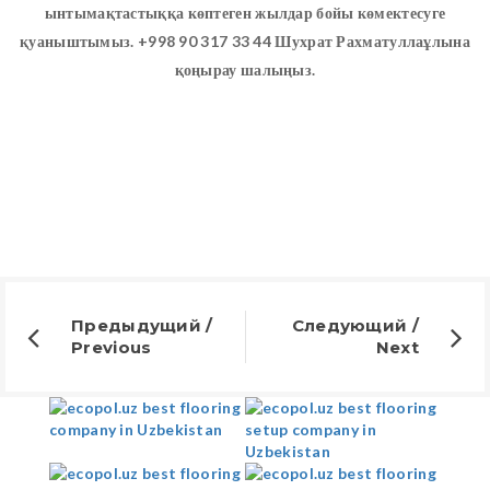
ынтымақтастыққа көптеген жылдар бойы көмектесуге
қуаныштымыз. +998 90 317 33 44 Шухрат Рахматуллаұлына
қоңырау шалыңыз.
Предыдущий /
Следующий /
Previous
Next