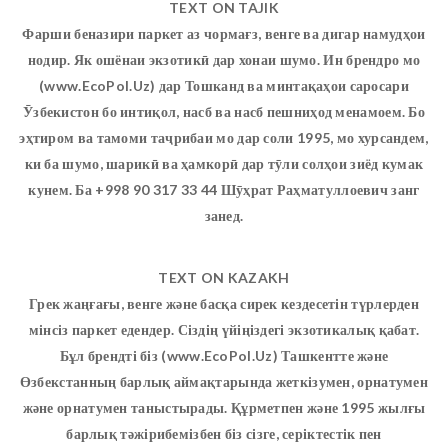
TEXT ON TAJIK
Фарши беназири паркет аз чормағз, венге ва дигар намудҳои
нодир. Як ошёнаи экзотикӣ дар хонаи шумо. Ин брендро мо
(www.EcoPol.Uz) дар Тошканд ва минтақаҳои саросари
Ӯзбекистон бо интиқол, насб ва насб пешниҳод менамоем. Бо
эҳтиром ва тамоми таҷрибаи мо дар соли 1995, мо хурсандем,
ки ба шумо, шарикӣ ва ҳамкорӣ дар тӯли солҳои зиёд кумак
кунем. Ба +998 90 317 33 44 Шӯҳрат Раҳматуллоевич занг
занед.
TEXT ON KAZAKH
Грек жаңғағы, венге және басқа сирек кездесетін түрлерден
мінсіз паркет едендер. Сіздің үйіңіздегі экзотикалық қабат.
Бұл брендті біз (www.EcoPol.Uz) Ташкентте және
Өзбекстанның барлық аймақтарында жеткізумен, орнатумен
және орнатумен таныстырады. Құрметпен және 1995 жылғы
барлық тәжірибемізбен біз сізге, серіктестік пен