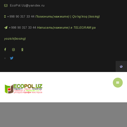
EcoPol.Uz@yandex.ru
+998 90 317 33 44
Позвонить(нажмите) | Qo'ng'iroq (bosing)
+998 90 317 33 44
Написать(нажмите) в TELEGRAM ga
yozish(bosing)