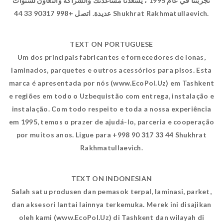
تجربتنا في عام 1995 ، يسعدنا مساعدتك والشراكة والتعاون لسنوات
عديدة. اتصل +998 90317 33 44 Shukhrat Rakhmatullaevich.
TEXT ON PORTUGUESE
Um dos principais fabricantes e fornecedores de lonas,
laminados, parquetes e outros acessórios para pisos. Esta
marca é apresentada por nós (www.EcoPol.Uz) em Tashkent
e regiões em todo o Uzbequistão com entrega, instalação e
instalação. Com todo respeito e toda a nossa experiência
em 1995, temos o prazer de ajudá-lo, parceria e cooperação
por muitos anos. Ligue para +998 90 317 33 44 Shukhrat
Rakhmatullaevich.
TEXT ON INDONESIAN
Salah satu produsen dan pemasok terpal, laminasi, parket,
dan aksesori lantai lainnya terkemuka. Merek ini disajikan
oleh kami (www.EcoPol.Uz) di Tashkent dan wilayah di