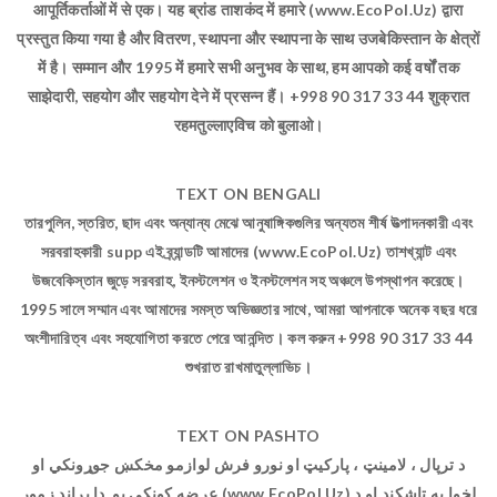
आपूर्तिकर्ताओं में से एक। यह ब्रांड ताशकंद में हमारे (www.EcoPol.Uz) द्वारा
प्रस्तुत किया गया है और वितरण, स्थापना और स्थापना के साथ उजबेकिस्तान के क्षेत्रों
में है। सम्मान और 1995 में हमारे सभी अनुभव के साथ, हम आपको कई वर्षों तक
साझेदारी, सहयोग और सहयोग देने में प्रसन्न हैं। +998 90 317 33 44 शुक्रात
रहमतुल्लाएविच को बुलाओ।
TEXT ON BENGALI
তারপুলিন, স্তরিত, ছাদ এবং অন্যান্য মেঝে আনুষাঙ্গিকগুলির অন্যতম শীর্ষ উত্পাদনকারী এবং
সরবরাহকারী supp এই ব্র্যান্ডটি আমাদের (www.EcoPol.Uz) তাশখ্যান্ট এবং
উজবেকিস্তান জুড়ে সরবরাহ, ইনস্টলেশন ও ইনস্টলেশন সহ অঞ্চলে উপস্থাপন করেছে।
1995 সালে সম্মান এবং আমাদের সমস্ত অভিজ্ঞতার সাথে, আমরা আপনাকে অনেক বছর ধরে
অংশীদারিত্ব এবং সহযোগিতা করতে পেরে আনন্দিত। কল করুন +998 90 317 33 44
শুখরাত রাখমাতুল্লাভিচ।
TEXT ON PASHTO
د ترپال ، لامینټ ، پارکیټ او نورو فرش لوازمو مخکښ جوړونکي او
عرضه کونکي یو. دا برانډ زموږ (www.EcoPol.Uz) لخوا په تاشکند او د