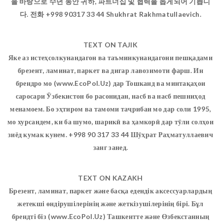
을 바탕으로 수년 동안 귀하, 파트너십 및 협력을 돕게되어 기쁩니
다. 전화 +998 90317 33 44 Shukhrat Rakhmatullaevich.
TEXT ON TAJIK
Яке аз истеҳсолкунандагон ва таъминкунандагони пешқадами
брезент, ламинат, паркет ва дигар лавозимоти фарш. Ин
брендро мо (www.EcoPol.Uz) дар Тошканд ва минтақаҳои
саросари Ӯзбекистон бо расонидан, насб ва насб пешниҳод
менамоем. Бо эҳтиром ва тамоми таҷрибаи мо дар соли 1995,
мо хурсандем, ки ба шумо, шарикӣ ва ҳамкорӣ дар тӯли солҳои
зиёд кумак кунем. +998 90 317 33 44 Шӯҳрат Раҳматуллаевич
занг занед.
TEXT ON KAZAKH
Брезент, ламинат, паркет және басқа едендік аксессуарлардың
жетекші өндірушілерінің және жеткізушілерінің бірі. Бұл
брендті біз (www.EcoPol.Uz) Ташкентте және Өзбекстанның