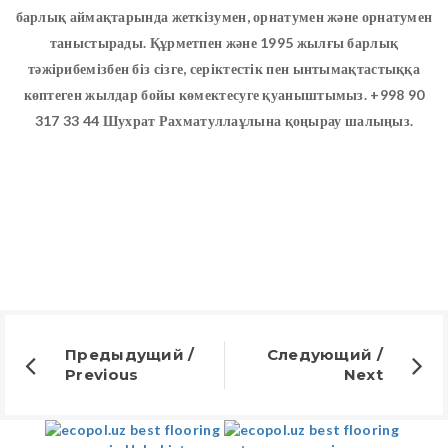
барлық аймақтарында жеткізумен, орнатумен және орнатумен
таныстырады. Құрметпен және 1995 жылғы барлық
тәжірибемізбен біз сізге, серіктестік пен ынтымақтастыққа
көптеген жылдар бойы көмектесуге қуаныштымыз. +998 90
317 33 44 Шухрат Рахматуллаұлына қоңырау шалыңыз.
Предыдущий /
Следующий /
Previous
Next