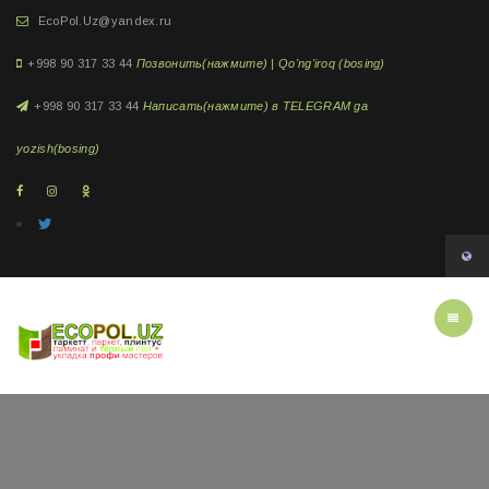
EcoPol.Uz@yandex.ru
+998 90 317 33 44
Позвонить(нажмите) | Qo'ng'iroq (bosing)
+998 90 317 33 44
Написать(нажмите) в TELEGRAM ga
yozish(bosing)