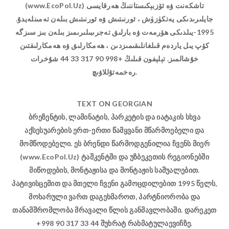
(www.EcoPol.Uz) تاشكەنت ۋە ئۆزبېكىستاننىڭ ھەرقايسى
جايلىرىدىكى يەتكۈزۈش ، ئورنىتىش ۋە ئورنىتىش بىلەن تەمىنلەيدۇ.
1995-يىلدىكى ھۆرمەت ۋە بارلىق تەجرىبىلىرىمىز بىلەن بىز سىزگە
كۆپ يىل ياردەم قىلغانلىقىمىزدىن ، ھەمكارلىق ۋە ھەمكارلىقتىن
خۇشالمىز. تېلېفون قىلىڭ +998 90 317 33 44 شۇخرات
رەخمەتۇللاۋىچ.
TEXT ON GEORGIAN
ბრეზენტის, ლამინატის, პარკეტის და იატაკის სხვა
აქსესუარების ერთ-ერთი წამყვანი მწარმოებელი და
მომწოდებელი. ეს ბრენდი წარმოდგენილია ჩვენს მიერ
(www.EcoPol.Uz) ტაშკენტში და უზბეკეთის რეგიონებში
მიწოდების, მონტაჟისა და მონტაჟის საშუალებით.
პატივისცემით და მთელი ჩვენი გამოცდილებით 1995 წელს,
მოხარული ვართ დაგეხმაროთ, პარტნიორობა და
თანამშრომლობა მრავალი წლის განმავლობაში. დარეკეთ
+998 90 317 33 44 შუხრატ რახმატულაევიჩზე.