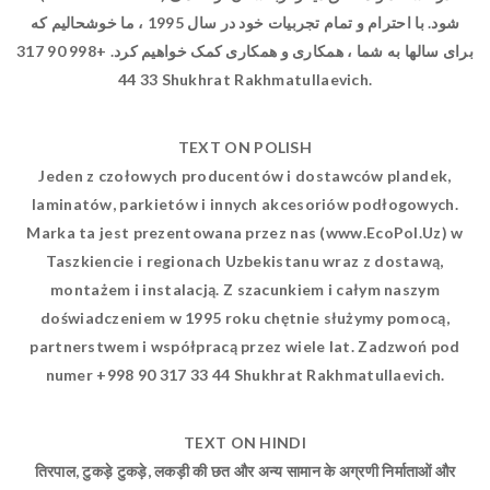
شود. با احترام و تمام تجربیات خود در سال 1995 ، ما خوشحالیم که
برای سالها به شما ، همکاری و همکاری کمک خواهیم کرد. +998 90 317
33 44 Shukhrat Rakhmatullaevich.
TEXT ON POLISH
Jeden z czołowych producentów i dostawców plandek,
laminatów, parkietów i innych akcesoriów podłogowych.
Marka ta jest prezentowana przez nas (www.EcoPol.Uz) w
Taszkiencie i regionach Uzbekistanu wraz z dostawą,
montażem i instalacją. Z szacunkiem i całym naszym
doświadczeniem w 1995 roku chętnie służymy pomocą,
partnerstwem i współpracą przez wiele lat. Zadzwoń pod
numer +998 90 317 33 44 Shukhrat Rakhmatullaevich.
TEXT ON HINDI
तिरपाल, टुकड़े टुकड़े, लकड़ी की छत और अन्य सामान के अग्रणी निर्माताओं और