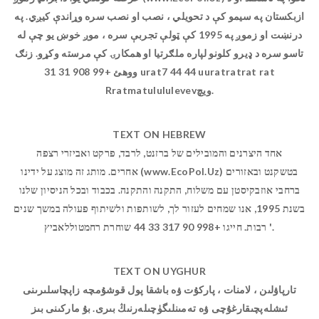
ازبکستان په سیمو کې د تحویلي ، نصب او نصب سره وړاندې کیږي. په
درنښت او زموږ په 1995 کې ټولې تجربې سره ، موږ خوښ یو چې له
تاسو سره د ډیرو کلونو لپاره ملګرتیا او همکارۍ کې مرسته وکړو. زنګ
ووهئ +99 908 31 31 urat7 44 44 uuratratrat rat
Rratmatulululevevویچ.
TEXT ON HEBREW
אחד היצרנים והמובילים של ברזנט, לרבד, פרקט ואביזרי רצפה
אחרים. מותג זה מוצג על ידינו (www.EcoPol.Uz) בטשקנט ובאזורים
ברחבי אוזבקיסטן עם משלוח, התקנה והתקנה. בכבוד ובכל הניסיון שלנו
בשנת 1995, אנו שמחים לעזור לך, לשותפות ולשיתוף פעולה במשך שנים
רבות. חייגו +998 90 317 33 44 שוחרת רחמטוללאביץ '.
TEXT ON UYGHUR
تارپاۋلىن ، لامنات ، پاركۇت ۋە باشقا پول قوشۇمچە زاپچاسلىرىنى
ئىشلەپچىقارغۇچى ۋە تەمىنلىگۈچىلەرنىڭ بىرى. بۇ ماركىنى بىز