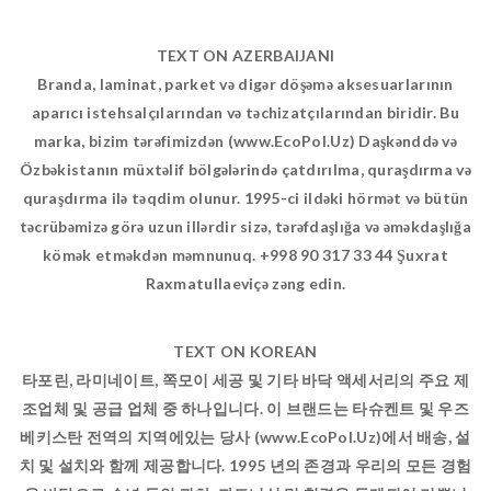
TEXT ON AZERBAIJANI
Branda, laminat, parket və digər döşəmə aksesuarlarının
aparıcı istehsalçılarından və təchizatçılarından biridir. Bu
marka, bizim tərəfimizdən (www.EcoPol.Uz) Daşkənddə və
Özbəkistanın müxtəlif bölgələrində çatdırılma, quraşdırma və
quraşdırma ilə təqdim olunur. 1995-ci ildəki hörmət və bütün
təcrübəmizə görə uzun illərdir sizə, tərəfdaşlığa və əməkdaşlığa
kömək etməkdən məmnunuq. +998 90 317 33 44 Şuxrat
Raxmatullaeviçə zəng edin.
TEXT ON KOREAN
타포린, 라미네이트, 쪽모이 세공 및 기타 바닥 액세서리의 주요 제
조업체 및 공급 업체 중 하나입니다. 이 브랜드는 타슈켄트 및 우즈
베키스탄 전역의 지역에있는 당사 (www.EcoPol.Uz)에서 배송, 설
치 및 설치와 함께 제공합니다. 1995 년의 존경과 우리의 모든 경험