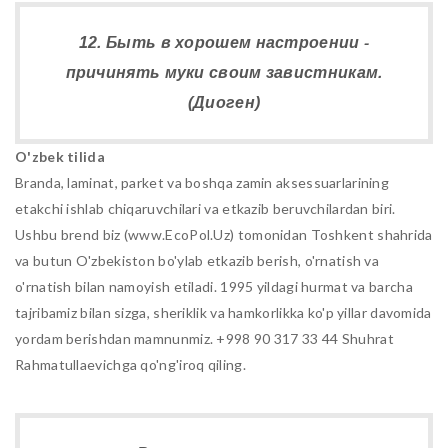
12. Быть в хорошем настроении -
причинять муки своим завистникам.
(Диоген)
O'zbek tilida
Branda, laminat, parket va boshqa zamin aksessuarlarining
etakchi ishlab chiqaruvchilari va etkazib beruvchilardan biri.
Ushbu brend biz (www.EcoPol.Uz) tomonidan Toshkent shahrida
va butun O'zbekiston bo'ylab etkazib berish, o'rnatish va
o'rnatish bilan namoyish etiladi. 1995 yildagi hurmat va barcha
tajribamiz bilan sizga, sheriklik va hamkorlikka ko'p yillar davomida
yordam berishdan mamnunmiz. +998 90 317 33 44 Shuhrat
Rahmatullaevichga qo'ng'iroq qiling.