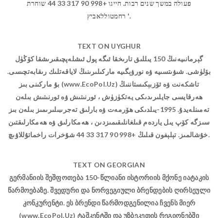
פעולה במשך שנים רבות. חייגו +998 90 317 33 44 שוחרת
רחמטוללאביץ '.
TEXT ON UYGHUR
گېرمانىيەنىڭ 150 يىللىق تارىخقا ئىگە پول ئىشلەپچىقىرىشقا كۆڭۈل
بۆلۈشى. شىۋىتسىيە ۋە نورۋېگىيە ماركىلىرىنىڭ لاياقەتلىك رىقابەتچىسى.
بۇ ماركىنى بىز (www.EcoPol.Uz) تاشكەنت ۋە ئۆزبېكىستاننىڭ
ھەرقايسى جايلىرىدىكى يەتكۈزۈش ، ئورنىتىش ۋە ئورنىتىش بىلەن
تەمىنلەيدۇ. 1995-يىلدىكى ھۆرمەت ۋە بارلىق تەجرىبىلىرىمىز بىلەن بىز
سىزگە كۆپ يىل ياردەم قىلغانلىقىمىزدىن ، ھەمكارلىق ۋە ھەمكارلىقتىن
خۇشالمىز. تېلېفون قىلىڭ +998 90 317 33 44 شۇخرات راخماتۇللاۋىچ.
TEXT ON GEORGIAN
გერმანიის შეშფოთება 150-წლიანი ისტორიის მქონე იატაკის
წარმოებაზე. შვედური და ნორვეგიული ბრენდების ღირსეული
კონკურენტი. ეს ბრენდი წარმოდგენილია ჩვენს მიერ
(www.EcoPol.Uz) ტაშკენტში და უზბეკეთის რეგიონებში