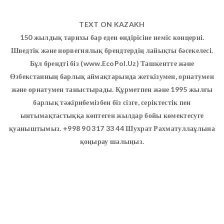
TEXT ON KAZAKH
150 жылдық тарихы бар еден өндірісіне неміс концерні.
Шведтік және норвегиялық брендтердің лайықты бәсекелесі.
Бұл брендті біз (www.EcoPol.Uz) Ташкентте және
Өзбекстанның барлық аймақтарында жеткізумен, орнатумен
және орнатумен таныстырады. Құрметпен және 1995 жылғы
барлық тәжірибемізбен біз сізге, серіктестік пен
ынтымақтастыққа көптеген жылдар бойы көмектесуге
қуаныштымыз. +998 90 317 33 44 Шухрат Рахматуллаұлына
қоңырау шалыңыз.