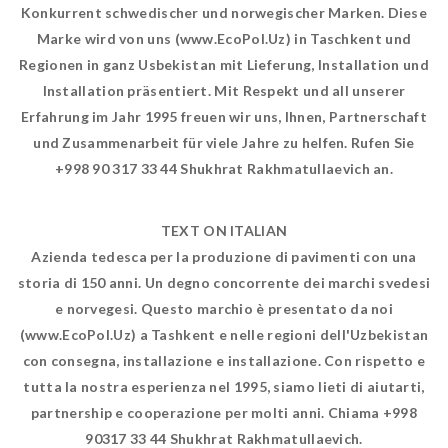
Konkurrent schwedischer und norwegischer Marken. Diese
Marke wird von uns (www.EcoPol.Uz) in Taschkent und
Regionen in ganz Usbekistan mit Lieferung, Installation und
Installation präsentiert. Mit Respekt und all unserer
Erfahrung im Jahr 1995 freuen wir uns, Ihnen, Partnerschaft
und Zusammenarbeit für viele Jahre zu helfen. Rufen Sie
+998 90 317 33 44 Shukhrat Rakhmatullaevich an.
TEXT ON ITALIAN
Azienda tedesca per la produzione di pavimenti con una
storia di 150 anni. Un degno concorrente dei marchi svedesi
e norvegesi. Questo marchio è presentato da noi
(www.EcoPol.Uz) a Tashkent e nelle regioni dell'Uzbekistan
con consegna, installazione e installazione. Con rispetto e
tutta la nostra esperienza nel 1995, siamo lieti di aiutarti,
partnership e cooperazione per molti anni. Chiama +998
90317 33 44 Shukhrat Rakhmatullaevich.