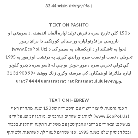
33 44 শুখরাত রাখমাতুল্লাভিচ।
TEXT ON PASHTO
د 150 کلن تاریخ سره د فرش تولید لپاره آلمان اندیښنه. د سويډني او
نارويجي برانڈونو لپاره وړ سيالي کوونکی. دا برانډ زموږ
(www.EcoPol.Uz) لخوا په تاشکند او د ازبکستان په سیمو کې د
تحویلي ، نصب او نصب سره وړاندې کیږي. په درنښت او زموږ په 1995
کې ټولې تجربې سره ، موږ خوښ یو چې له تاسو سره د ډیرو کلونو
لپاره ملګرتیا او همکارۍ کې مرسته وکړو. زنګ ووهئ +99 908 31 31
urat7 44 44 uuratratrat rat Rratmatulululevevویچ.
TEXT ON HEBREW
דאגה גרמנית לייצור ריצוף עם היסטוריה של 150 שנה. מתחרה ראוי
למותגים שוודים ונורבגיים. מותג זה מוצג על ידינו (www.EcoPol.Uz)
בטשקנט ובאזורים ברחבי אוזבקיסטן עם משלוח, התקנה והתקנה. בכבוד
ובכל הניסיון שלנו בשנת 1995, אנו שמחים לעזור לך, לשותפות ולשיתוף