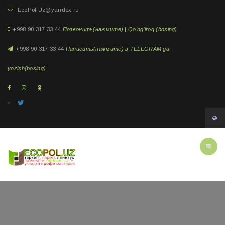
EcoPol.Uz@yandex.ru
+998 90 317 33 44
Позвонить(нажмите) | Qo'ng'iroq (bosing)
+998 90 317 33 44
Написать(нажмите) в TELEGRAM ga
yozish(bosing)