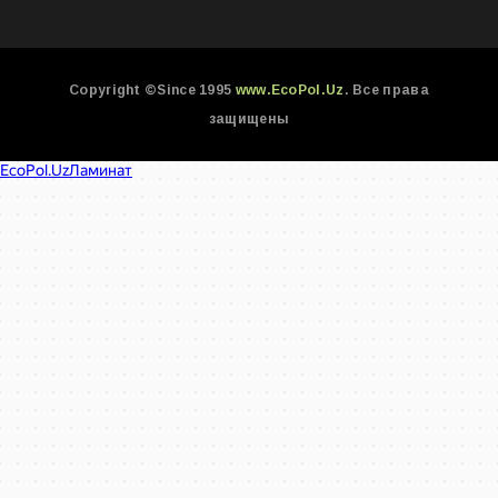
Copyright ©Since 1995
www.EcoPol.Uz
. Все права
защищены