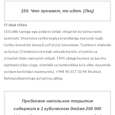
156. Что хромает, то идет. (Лец)
O'zbek tilida
150 yillik tarixga ega pollarni ishlab chiqarish bo'yicha nemis
tashvishi. Shvetsiya va Norvegiya brendlariga munosib raqib.
Ushbu brend biz (www.EcoPol.Uz) tomonidan Toshkent shahrida
va butun O'zbekiston bo'ylab etkazib berish, o'rnatish va
o'rnatish bilan namoyish etiladi. 1995 yildagi hurmat va barcha
tajribamiz bilan sizga, sheriklik va hamkorlikka ko'p yillar davomida
yordam berishdan mamnunmiz. +998 90 317 33 44 Shuhrat
Rahmatullaevichga qo'ng'iroq qiling.
Пробковое напольное покрытие
содержит в 1 кубическом дюйме 200 000