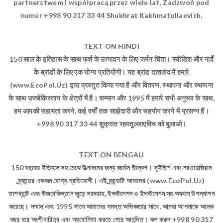
partnerstwem i współpracą przez wiele lat. Zadzwoń pod
numer +998 90 317 33 44 Shukhrat Rakhmatullaevich.
TEXT ON HINDI
150 साल के इतिहास के साथ फर्श के उत्पादन के लिए जर्मन चिंता। स्वीडिश और नार्वे
के ब्रांडों के लिए एक योग्य प्रतियोगी। यह ब्रांड ताशकंद में हमारे
(www.EcoPol.Uz) द्वारा प्रस्तुत किया गया है और वितरण, स्थापना और स्थापना
के साथ उजबेकिस्तान के क्षेत्रों में है। सम्मान और 1995 में हमारे सभी अनुभव के साथ,
हम आपकी सहायता करने, कई वर्षों तक साझेदारी और सहयोग करने में प्रसन्न हैं।
+998 90 317 33 44 शुक्रात रहमतुल्लाएविच को बुलाओ।
TEXT ON BENGALI
150 বছরের ইতিহাস সহ মেঝে উত্পাদনের জন্য জার্মান উদ্বেগ। সুইডিশ এবং নরওয়েজিয়ান
ব্র্যান্ডের একজন যোগ্য প্রতিযোগী। এই ব্র্যান্ডটি আমাদের (www.EcoPol.Uz)
তাশখ্যান্ট এবং উজবেকিস্তান জুড়ে সরবরাহ, ইনস্টলেশন ও ইনস্টলেশন সহ অঞ্চলে উপস্থাপন
করেছে। সম্মান এবং 1995 সালে আমাদের সমস্ত অভিজ্ঞতার সাথে, আমরা আপনাকে অনেক
বছর ধরে অংশীদারিত্ব এবং সহযোগিতা করতে পেরে আনন্দিত। কল করুন +998 90 317