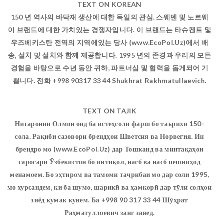
TEXT ON KOREAN
150 년 역사의 바닥재 생산에 대한 독일의 관심. 스웨덴 및 노르웨
이 브랜드에 대한 가치있는 경쟁자입니다. 이 브랜드는 타슈켄트 및
우즈베키스탄 전역의 지역에있는 당사 (www.EcoPol.Uz)에서 배
송, 설치 및 설치와 함께 제공합니다. 1995 년의 존경과 우리의 모든
경험을 바탕으로 수년 동안 귀하, 파트너십 및 협력을 돕게되어 기
쁩니다. 전화 +998 90317 33 44 Shukhrat Rakhmatullaevich.
TEXT ON TAJIK
Нигаронии Олмон оид ба истеҳсоли фарш бо таърихи 150-
сола. Рақиби сазовори брендҳои Шветсия ва Норвегия. Ин
брендро мо (www.EcoPol.Uz) дар Тошканд ва минтақаҳои
саросари Ӯзбекистон бо интиқол, насб ва насб пешниҳод
менамоем. Бо эҳтиром ва тамоми таҷрибаи мо дар соли 1995,
мо хурсандем, ки ба шумо, шарикӣ ва ҳамкорӣ дар тӯли солҳои
зиёд кумак кунем. Ба +998 90 317 33 44 Шӯҳрат
Раҳматуллоевич занг занед.