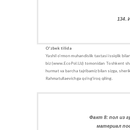
134.
O'zbek tilida
Yashil o'rmon muhandislik taxtasi issiqlik bil
biz (www.EcoPol.Uz) tomonidan Toshkent shahr
hurmat va barcha tajribamiz bilan sizga, she
Rahmatullaevichga qo'ng'iroq qiling.
Факт 8: пол из 
материал пос