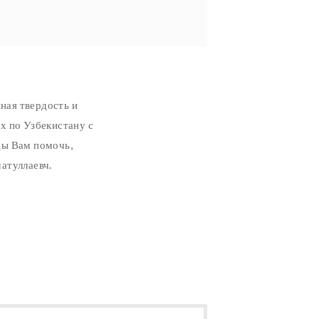
ная твердость и
х по Узбекистану с
ды Вам помочь,
атуллаевч.