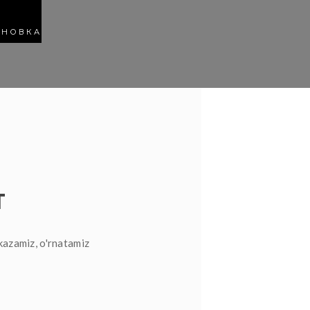
АНОВКА
T
kazamiz, o'rnatamiz