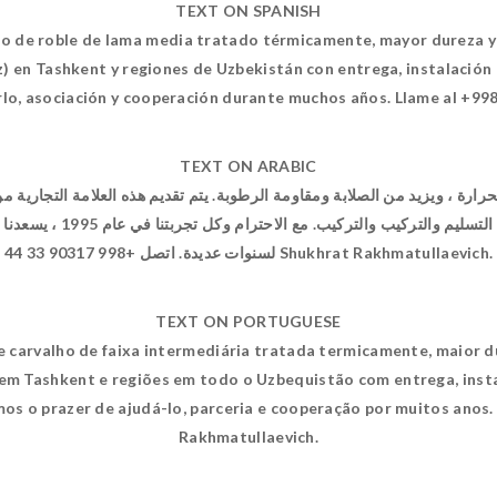
TEXT ON SPANISH
ho de roble de lama media tratado térmicamente, mayor dureza y 
en Tashkent y regiones de Uzbekistán con entrega, instalación 
lo, asociación y cooperación durante muchos años. Llame al +99
TEXT ON ARABIC
لسنوات عديدة. اتصل +998 90317 33 44 Shukhrat Rakhmatullaevich.
TEXT ON PORTUGUESE
e carvalho de faixa intermediária tratada termicamente, maior d
em Tashkent e regiões em todo o Uzbequistão com entrega, insta
os o prazer de ajudá-lo, parceria e cooperação por muitos anos.
Rakhmatullaevich.