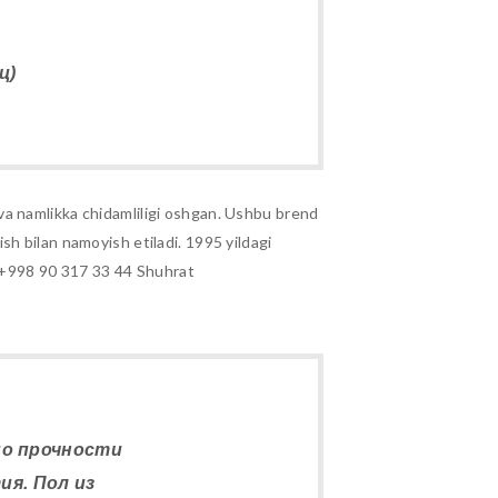
ц)
gi va namlikka chidamliligi oshgan. Ushbu brend
h bilan namoyish etiladi. 1995 yildagi
. +998 90 317 33 44 Shuhrat
по прочности
ия. Пол из