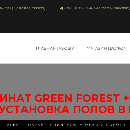
те) | Qo'ng'iroq (bosing)
Написать(нажмите) 
+998 90 317 33 44
ГЛАВНАЯ | ASOSIY
МАГАЗИН | DO'KON
ИНАТ GREEN FOREST +
УСТАНОВКА ПОЛОВ В
ТАРКЕТТ, ПАРКЕТ, ПЛИНТУСЫ, УГОЛКИ И ПОРОГИ