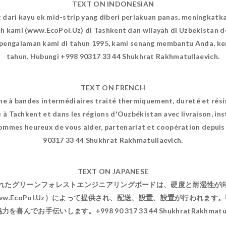
TEXT ON INDONESIAN
 dari kayu ek mid-strip yang diberi perlakuan panas, meningkat
leh kami (www.EcoPol.Uz) di Tashkent dan wilayah di Uzbekistan 
engalaman kami di tahun 1995, kami senang membantu Anda, ke
tahun. Hubungi +998 90317 33 44 Shukhrat Rakhmatullaevich.
TEXT ON FRENCH
ne à bandes intermédiaires traité thermiquement, dureté et rési
 Tachkent et dans les régions d'Ouzbékistan avec livraison, inst
sommes heureux de vous aider, partenariat et coopération depuis
90317 33 44 Shukhrat Rakhmatullaevich.
TEXT ON JAPANESE
れたグリーンフォレストエンジニアリングボードは、硬度と耐湿性が
.EcoPol.Uz）によって提供され、配送、設置、設置が行われます
でお手伝いします。+998 90 317 33 44 ShukhratRakhmat