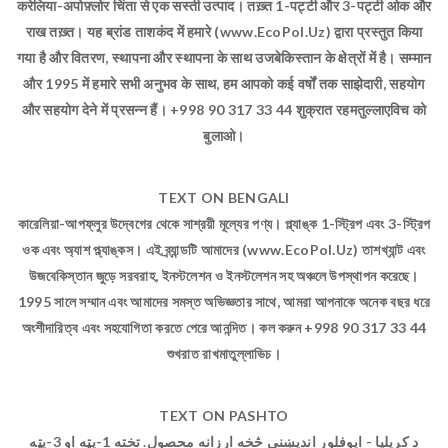
करेलिया-अपोफ़्लोर चिंता से एक सस्ती उत्पाद। तख़्त 1-पट्टी और 3-पट्टी ओक और
राख तख़्त। यह ब्रांड ताशकंद में हमारे (www.EcoPol.Uz) द्वारा प्रस्तुत किया
गया है और वितरण, स्थापना और स्थापना के साथ उजबेकिस्तान के क्षेत्रों में है। सम्मान
और 1995 में हमारे सभी अनुभव के साथ, हम आपको कई वर्षों तक साझेदारी, सहयोग
और सहयोग देने में प्रसन्न हैं। +998 90 317 33 44 शुक्रात रहमतुल्लाएविच को
बुलाओ।
TEXT ON BENGALI
কারেলিয়া-আপফ্লুর উদ্বেগের থেকে সাশ্রয়ী মূল্যের পণ্য। প্ল্যাঙ্ক 1-স্ট্রিপ এবং 3-স্ট্রিপ
ওক এবং অ্যাশ প্ল্যাঙ্কস। এই ব্র্যান্ডটি আমাদের (www.EcoPol.Uz) তাশখ্যান্ট এবং
উজবেকিস্তান জুড়ে সরবরাহ, ইনস্টলেশন ও ইনস্টলেশন সহ অঞ্চলে উপস্থাপন করেছে।
1995 সালে সম্মান এবং আমাদের সমস্ত অভিজ্ঞতার সাথে, আমরা আপনাকে অনেক বছর ধরে
অংশীদারিত্ব এবং সহযোগিতা করতে পেরে আনন্দিত। কল করুন +998 90 317 33 44
শুখরাত রাখমাতুল্লাভিচ।
TEXT ON PASHTO
د کریلیا - اپوفلور اندیښنې څخه ارزانه محصول. تخته 1-پټه او 3-پټه