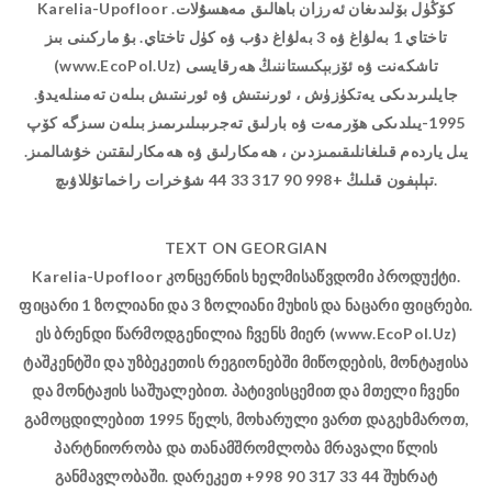
Karelia-Upofloor كۆڭۈل بۆلىدىغان ئەرزان باھالىق مەھسۇلات.
تاختاي 1 بەلۋاغ ۋە 3 بەلۋاغ دۇب ۋە كۈل تاختاي. بۇ ماركىنى بىز
(www.EcoPol.Uz) تاشكەنت ۋە ئۆزبېكىستاننىڭ ھەرقايسى
جايلىرىدىكى يەتكۈزۈش ، ئورنىتىش ۋە ئورنىتىش بىلەن تەمىنلەيدۇ.
1995-يىلدىكى ھۆرمەت ۋە بارلىق تەجرىبىلىرىمىز بىلەن سىزگە كۆپ
يىل ياردەم قىلغانلىقىمىزدىن ، ھەمكارلىق ۋە ھەمكارلىقتىن خۇشالمىز.
تېلېفون قىلىڭ +998 90 317 33 44 شۇخرات راخماتۇللاۋىچ.
TEXT ON GEORGIAN
Karelia-Upofloor კონცერნის ხელმისაწვდომი პროდუქტი.
ფიცარი 1 ზოლიანი და 3 ზოლიანი მუხის და ნაცარი ფიცრები.
ეს ბრენდი წარმოდგენილია ჩვენს მიერ (www.EcoPol.Uz)
ტაშკენტში და უზბეკეთის რეგიონებში მიწოდების, მონტაჟისა
და მონტაჟის საშუალებით. პატივისცემით და მთელი ჩვენი
გამოცდილებით 1995 წელს, მოხარული ვართ დაგეხმაროთ,
პარტნიორობა და თანამშრომლობა მრავალი წლის
განმავლობაში. დარეკეთ +998 90 317 33 44 შუხრატ