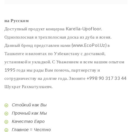
на Русском
Доступный продукт концерна Karelia-Upofloor.
Однополосная и трехполосная доска из дуба и ясеня.
Данный бренд представлен нами (www.EcoPol.Uz) в
Ташкенте и вилоятах по Узбекистану с доставкой,
установкой и укладкой. С Уважением и всем нашим опытом
1995 года мы рады Вам помочь, партнерству и
сотрудничеству на долгие года. Звоните +998 90 317 33 44
Шухрат Рахматуллаевч.
Стойкий как Вы
Прочный как Мы
Качество Евро
Главное = Честно