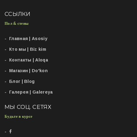
ССЫЛКИ
Пол & стены
Главная | Asosiy
Кто мы | Biz kim
Контакты | Aloqa
Магазин | Do'kon
Блог | Blog
Галерея | Galereya
МЫ СОЦ. СЕТЯХ
Будьте в курсе