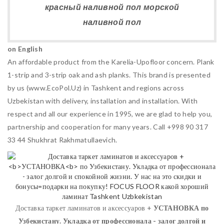
красный наливной пол морской
наливной пол
on English
An affordable product from the Karelia-Upofloor concern. Plank
1-strip and 3-strip oak and ash planks. This brand is presented
by us (www.EcoPol.Uz) in Tashkent and regions across
Uzbekistan with delivery, installation and installation. With
respect and all our experience in 1995, we are glad to help you,
partnership and cooperation for many years. Call +998 90 317
33 44 Shukhrat Rakhmatullaevich.
Доставка таркет ламинатов и аксессуаров +
УСТАНОВКА
по
Узбекистану. Укладка от профессионала - залог долгой и