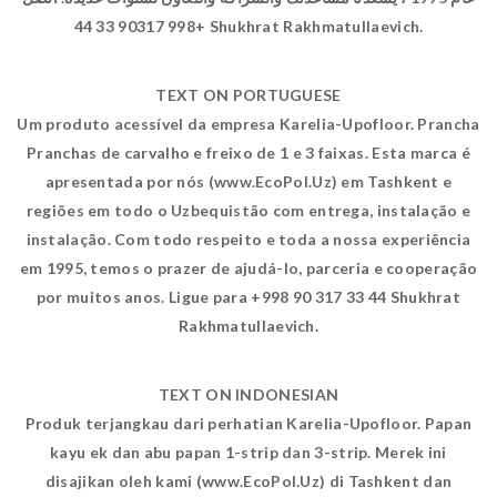
+998 90317 33 44 Shukhrat Rakhmatullaevich.
TEXT ON PORTUGUESE
Um produto acessível da empresa Karelia-Upofloor. Prancha
Pranchas de carvalho e freixo de 1 e 3 faixas. Esta marca é
apresentada por nós (www.EcoPol.Uz) em Tashkent e
regiões em todo o Uzbequistão com entrega, instalação e
instalação. Com todo respeito e toda a nossa experiência
em 1995, temos o prazer de ajudá-lo, parceria e cooperação
por muitos anos. Ligue para +998 90 317 33 44 Shukhrat
Rakhmatullaevich.
TEXT ON INDONESIAN
Produk terjangkau dari perhatian Karelia-Upofloor. Papan
kayu ek dan abu papan 1-strip dan 3-strip. Merek ini
disajikan oleh kami (www.EcoPol.Uz) di Tashkent dan