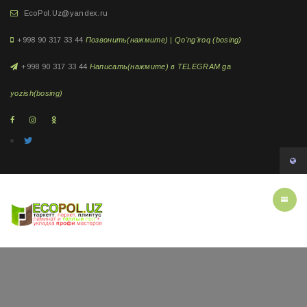
EcoPol.Uz@yandex.ru
+998 90 317 33 44
Позвонить(нажмите) | Qo'ng'iroq (bosing)
+998 90 317 33 44
Написать(нажмите) в TELEGRAM ga
yozish(bosing)