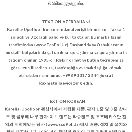
რახმათელაევიჩი.
TEXT ON AZERBAIJANI
Karelia-Upofloor konsernindən əlverişli bir məhsul. Taxta 1
zolaqlı və 3 zolaqlı palıd və kül taxtalar. Bu marka bizim
tərəfimizdən (www.EcoPol.Uz) Daşkənddə və Özbəkistanın
müxtəlif bölgələrində çatdırılma, quraşdırma və quraşdırma ilə
təqdim olunur. 1995-ci ildəki hörmət və bütün təcrübəmizə
görə uzun illərdir sizə, tərəfdaşlığa və əməkdaşlığa kömək
etməkdən məmnunuq. +998 90 317 33 44 Şuxrat
Raxmatullaeviçə zəng edin.
TEXT ON KOREAN
Karelia-Upofloor 관심사에서 저렴한 제품. 판자 1 줄 및 3 줄 참나
무 및 물푸레 나무 판자. 이 브랜드는 타슈켄트 및 우즈베키스탄 전
역의 지역에있는 당사 (www.EcoPol.Uz)에서 배송, 설치 및 설치와
함께 제공합니다. 1995 년의 존경과 우리의 모든 경험을 바탕으로