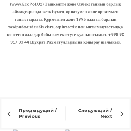
(www.EcoPol.Uz) Ташкентте және Өзбекстанның барлық
аймақтарында жеткізумен, орнатумен және орнатумен
таныстырады. Құрметпен және 1995 жылғы барлық
тәжірибемізбен біз сізге, серіктестік пен ынтымақтастыққа
көптеген жылдар бойы көмектесуге қуаныштымыз. +998 90
317 33 44 Шухрат Рахматуллаұлына қоңырау шалыңыз.
Предыдущий /
Следующий /
Previous
Next