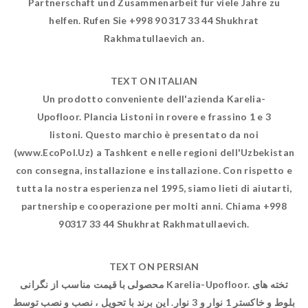
Partnerschaft und Zusammenarbeit für viele Jahre zu
helfen. Rufen Sie +998 90 317 33 44 Shukhrat
Rakhmatullaevich an.
TEXT ON ITALIAN
Un prodotto conveniente dell'azienda Karelia-
Upofloor. Plancia Listoni in rovere e frassino 1 e 3
listoni. Questo marchio è presentato da noi
(www.EcoPol.Uz) a Tashkent e nelle regioni dell'Uzbekistan
con consegna, installazione e installazione. Con rispetto e
tutta la nostra esperienza nel 1995, siamo lieti di aiutarti,
partnership e cooperazione per molti anni. Chiama +998
90317 33 44 Shukhrat Rakhmatullaevich.
TEXT ON PERSIAN
محصولی با قیمت مناسب از نگرانی Karelia-Upofloor. تخته های
بلوط و خاکستر 1 نوار و 3 نوار. این برند با تحویل ، نصب و نصب توسط