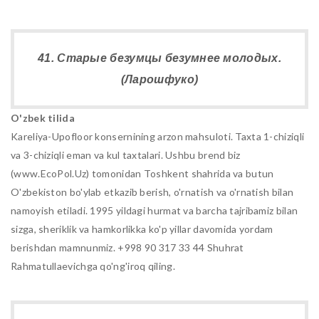
41. Старые безумцы безумнее молодых.
(Ларошфуко)
O'zbek tilida
Kareliya-Upofloor konsernining arzon mahsuloti. Taxta 1-chiziqli
va 3-chiziqli eman va kul taxtalari. Ushbu brend biz
(www.EcoPol.Uz) tomonidan Toshkent shahrida va butun
O'zbekiston bo'ylab etkazib berish, o'rnatish va o'rnatish bilan
namoyish etiladi. 1995 yildagi hurmat va barcha tajribamiz bilan
sizga, sheriklik va hamkorlikka ko'p yillar davomida yordam
berishdan mamnunmiz. +998 90 317 33 44 Shuhrat
Rahmatullaevichga qo'ng'iroq qiling.