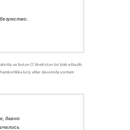
 безумство.
ahrida va butun O'zbekiston bo'ylab etkazib
va hamkorlikka ko'p yillar davomida yordam
, давно
ичались