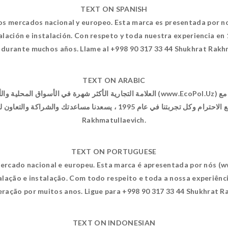
TEXT ON SPANISH
os mercados nacional y europeo. Esta marca es presentada por 
alación e instalación. Con respeto y toda nuestra experiencia en 
durante muchos años. Llame al +998 90 317 33 44 Shukhrat Rakh
TEXT ON ARABIC
العلامة التجارية الأكثر ش (www.EcoPol.Uz) في طشقند ومناطق في جميع أنحاء أوزبكستان مع
Rakhmatullaevich.
TEXT ON PORTUGUESE
ercado nacional e europeu. Esta marca é apresentada por nós (
lação e instalação. Com todo respeito e toda a nossa experiênci
eração por muitos anos. Ligue para +998 90 317 33 44 Shukhrat R
TEXT ON INDONESIAN