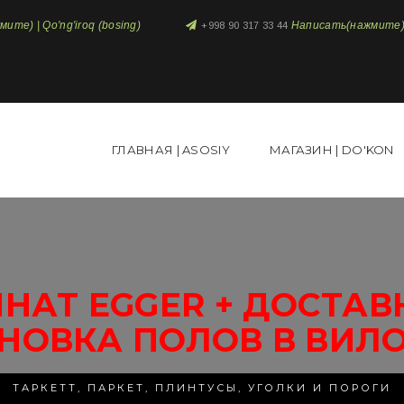
те) | Qo'ng'iroq (bosing)
Написать(нажмите) 
+998 90 317 33 44
ГЛАВНАЯ | ASOSIY
МАГАЗИН | DO'KON
НАТ EGGER + ДОСТАВ
НОВКА ПОЛОВ В ВИЛ
ТАРКЕТТ, ПАРКЕТ, ПЛИНТУСЫ, УГОЛКИ И ПОРОГИ