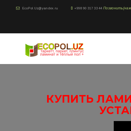
Позвонить(нажми
EcoPol.Uz@yandex.ru
+998 90 317 33 44
КУПИТЬ ЛАМИ
УСТА