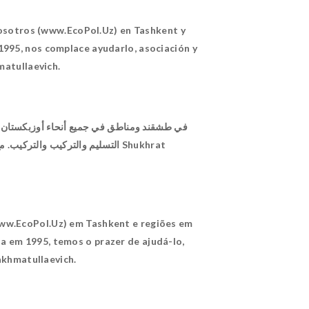
nosotros (www.EcoPol.Uz) en Tashkent y
1995, nos complace ayudarlo, asociación y
matullaevich.
www.EcoPol.Uz) em Tashkent e regiões em
a em 1995, temos o prazer de ajudá-lo,
akhmatullaevich.