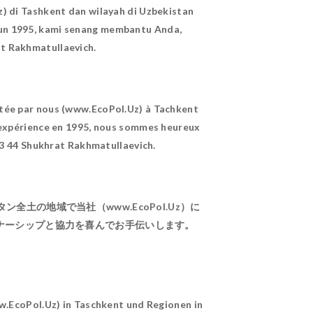
z) di Tashkent dan wilayah di Uzbekistan
un 1995, kami senang membantu Anda,
t Rakhmatullaevich.
ntée par nous (www.EcoPol.Uz) à Tachkent
re expérience en 1995, nous sommes heureux
33 44 Shukhrat Rakhmatullaevich.
の地域で当社（www.EcoPol.Uz）に
ナーシップと協力を喜んでお手伝いします。
。
.EcoPol.Uz) in Taschkent und Regionen in