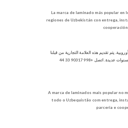
La marca de laminado más popular en l
regiones de Uzbekistán con entrega, inst
cooperación 
هرة في الأسواق المحلية والأوروبية. يتم تقديم هذه العلامة التجارية من قبلنا
التسليم والتركيب والتركيب. مع الاحترام وكل تجربتنا في عام 1995 ، يسعدنا مساعدتك والشراكة والتعاون لسنوات عديدة. اتصل +998 90317 33 44 Shukhrat
A marca de laminados mais popular no m
todo o Uzbequistão com entrega, insta
parceria e coop