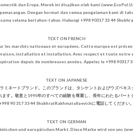
domestik dan Eropa. Merek ini disajikan oleh kami (www.EcoPol.U
 pemasangan. Dengan hormat dan semua pengalaman kami di tah
asama selama bertahun-tahun. Hubungi +998 90317 33 44 Shukhra
TEXT ON FRENCH
e sur les marchés nationaux et européens. Cette marque est prése
vraison, installation et installation. Avec respect et toute not
oopération depuis de nombreuses années. Appelez le +998 90317 
TEXT ON JAPANESE
ミネートブランド。このブランドは、タシケントおよびウズベキスタン全土
れます。敬意と1995年のすべての経験を尊重し、長年にわたるパート
+998 90 317 33 44 ShukhratRakhmatullaevichに電話してください
TEXT ON GERMAN
imischen und europäischen Markt. Diese Marke wird von uns (www