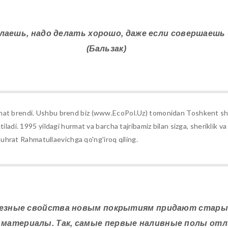
делаешь, надо делать хорошо, даже если совершаешь
(Бальзак)
inat brendi. Ushbu brend biz (www.EcoPol.Uz) tomonidan Toshkent sh
tiladi. 1995 yildagi hurmat va barcha tajribamiz bilan sizga, sheriklik 
hrat Rahmatullaevichga qo'ng'iroq qiling.
лезные свойства новым покрытиям придают старые
материалы. Так, самые первые наливные полы отл