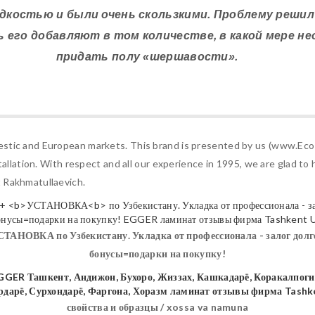
дкостью и были очень скользкими. Проблему решил
рь его добавляют в том количестве, в какой мере н
придать полу «шершавости».
estic and European markets. This brand is presented by us (www.EcoP
stallation. With respect and all our experience in 1995, we are glad to
 Rakhmatullaevich.
СТАНОВКА
по Узбекистану. Укладка от профессионала - залог долг
бонусы=подарки на покупку!
свойства и образцы / xossa va namuna