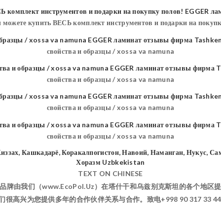
ы можете купить ВЕСЬ комплект инструментов и подарки на покупк
свойства и образцы / xossa va namuna
свойства и образцы / xossa va namuna
свойства и образцы / xossa va namuna
свойства и образцы / xossa va namuna
TEXT ON CHINESE
牌由我们（www.EcoPol.Uz）在塔什干和乌兹别克斯坦的各个地
兴为您提供多年的合作伙伴关系与合作。致电+998 90 317 33 44 Shukhr