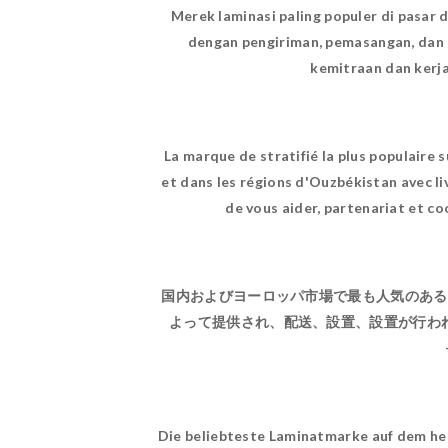
Merek laminasi paling populer di pasar 
dengan pengiriman, pemasangan, dan
kemitraan dan kerj
La marque de stratifié la plus populair
et dans les régions d'Ouzbékistan avec li
de vous aider, partenariat et c
国内およびヨーロッパ市場で最も人気のあるラ
よって提供され、配送、設置、設置が行わ
Die beliebteste Laminatmarke auf dem he