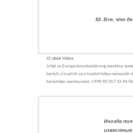
82. Все, что 
O'zbek tilida
Ichki va Evropa bozorlarida eng mashhur lam
berish, o'rnatish va o'rnatish bilan namoyish e
berishdan mamnunmiz. +998 90 317 33 44 Shu
Иногда по
известные 