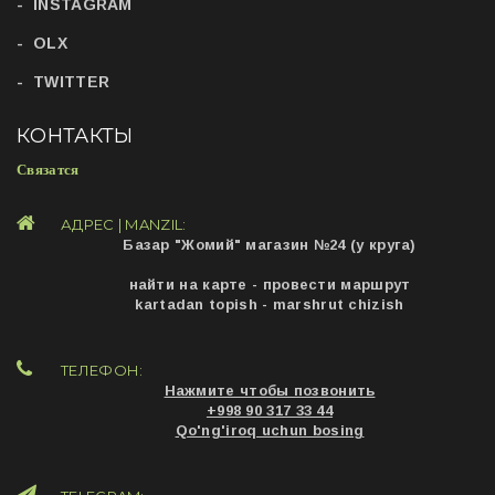
INSTAGRAM
OLX
TWITTER
КОНТАКТЫ
Связатся
АДРЕС | MANZIL:
Базар "Жомий" магазин №24 (у круга)
найти на карте - провести маршрут
kartadan topish - marshrut chizish
ТЕЛЕФОН:
Нажмите чтобы позвонить
+998 90 317 33 44
Qo'ng'iroq uchun bosing