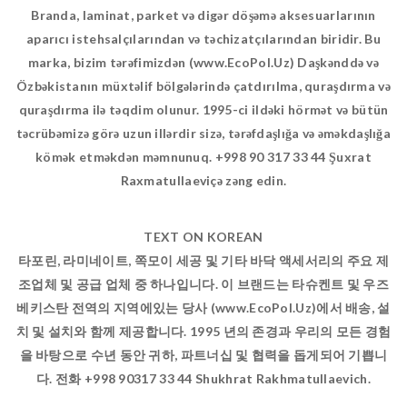
Branda, laminat, parket və digər döşəmə aksesuarlarının
aparıcı istehsalçılarından və təchizatçılarından biridir. Bu
marka, bizim tərəfimizdən (www.EcoPol.Uz) Daşkənddə və
Özbəkistanın müxtəlif bölgələrində çatdırılma, quraşdırma və
quraşdırma ilə təqdim olunur. 1995-ci ildəki hörmət və bütün
təcrübəmizə görə uzun illərdir sizə, tərəfdaşlığa və əməkdaşlığa
kömək etməkdən məmnunuq. +998 90 317 33 44 Şuxrat
Raxmatullaeviçə zəng edin.
TEXT ON KOREAN
타포린, 라미네이트, 쪽모이 세공 및 기타 바닥 액세서리의 주요 제
조업체 및 공급 업체 중 하나입니다. 이 브랜드는 타슈켄트 및 우즈
베키스탄 전역의 지역에있는 당사 (www.EcoPol.Uz)에서 배송, 설
치 및 설치와 함께 제공합니다. 1995 년의 존경과 우리의 모든 경험
을 바탕으로 수년 동안 귀하, 파트너십 및 협력을 돕게되어 기쁩니
다. 전화 +998 90317 33 44 Shukhrat Rakhmatullaevich.