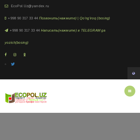
EcoPol.Uz@yandex.ru
+998 90 317 33 44
Позвонить(нажмите) | Qo'ng'iroq (bosing)
+998 90 317 33 44
Написать(нажмите) в TELEGRAM ga
yozish(bosing)