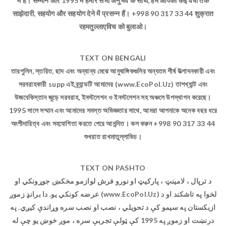
में है। सम्मान और 1995 में हमारे सभी अनुभव के साथ, हम आपको कई वर्षों तक
साझेदारी, सहयोग और सहयोग देने में प्रसन्न हैं। +998 90 317 33 44 शुक्रात
रहमतुल्लाएविच को बुलाओ।
TEXT ON BENGALI
তারপুলিন, স্তরিত, ছাদ এবং অন্যান্য মেঝে আনুষাঙ্গিকগুলির অন্যতম শীর্ষ উত্পাদনকারী এবং
সরবরাহকারী supp এই ব্র্যান্ডটি আমাদের (www.EcoPol.Uz) তাশখ্যান্ট এবং
উজবেকিস্তান জুড়ে সরবরাহ, ইনস্টলেশন ও ইনস্টলেশন সহ অঞ্চলে উপস্থাপন করেছে।
1995 সালে সম্মান এবং আমাদের সমস্ত অভিজ্ঞতার সাথে, আমরা আপনাকে অনেক বছর ধরে
অংশীদারিত্ব এবং সহযোগিতা করতে পেরে আনন্দিত। কল করুন +998 90 317 33 44
শুখরাত রাখমাতুল্লাভিচ।
TEXT ON PASHTO
د ترپال ، لامینټ ، پارکیټ او نورو فرش لوازمو مخکښ جوړونکي او
عرضه کونکي یو. دا برانډ زموږ (www.EcoPol.Uz) لخوا په تاشکند او د
ازبکستان په سیمو کې د تحویلي ، نصب او نصب سره وړاندې کیږي. په
درنښت او زموږ په 1995 کې ټولې تجربې سره ، موږ خوښ یو چې له