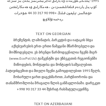
1995-يىلدىكى ھۆرمەت ۋە بارلىق تەجرىبىلىرىمىز بىلەن بىز سىزگە
كۆپ يىل ياردەم قىلغانلىقىمىزدىن ، ھەمكارلىق ۋە ھەمكارلىقتىن
خۇشالمىز. تېلېفون قىلىڭ +998 90 317 33 44 شۇخرات
رەخمەتۇللاۋىچ.
TEXT ON GEORGIAN
ბრეზენტის, ლამინატის, პარკეტის და იატაკის სხვა
აქსესუარების ერთ-ერთი წამყვანი მწარმოებელი და
მომწოდებელი. ეს ბრენდი წარმოდგენილია ჩვენს მიერ
(www.EcoPol.Uz) ტაშკენტში და უზბეკეთის რეგიონებში
მიწოდების, მონტაჟისა და მონტაჟის საშუალებით.
პატივისცემით და მთელი ჩვენი გამოცდილებით 1995 წელს,
მოხარული ვართ დაგეხმაროთ, პარტნიორობა და
თანამშრომლობა მრავალი წლის განმავლობაში. დარეკეთ
+998 90 317 33 44 შუხრატ რახმატულაევიჩზე.
TEXT ON AZERBAIJANI