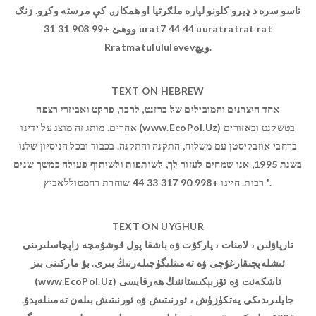
تاسو سره د ډیرو کلونو لپاره ملګرتیا او همکارۍ کې مرسته وکړو. زنګ
ووهئ +99 908 31 31 urat7 44 44 uuratratrat rat
Rratmatulululevevویچ.
TEXT ON HEBREW
אחד היצרנים והמובילים של ברזנט, לרבד, פרקט ואביזרי רצפה
אחרים. מותג זה מוצג על ידינו (www.EcoPol.Uz) בטשקנט ובאזורים
ברחבי אוזבקיסטן עם משלוח, התקנה והתקנה. בכבוד ובכל הניסיון שלנו
בשנת 1995, אנו שמחים לעזור לך, לשותפות ולשיתוף פעולה במשך שנים
רבות. חייגו +998 90 317 33 44 שוחרת רחמטוללאביץ '.
TEXT ON UYGHUR
تارپاۋلىن ، لامنات ، پاركۇت ۋە باشقا پول قوشۇمچە زاپچاسلىرىنى
ئىشلەپچىقارغۇچى ۋە تەمىنلىگۈچىلەرنىڭ بىرى. بۇ ماركىنى بىز
(www.EcoPol.Uz) تاشكەنت ۋە ئۆزبېكىستاننىڭ ھەرقايسى
جايلىرىدىكى يەتكۈزۈش ، ئورنىتىش ۋە ئورنىتىش بىلەن تەمىنلەيدۇ.