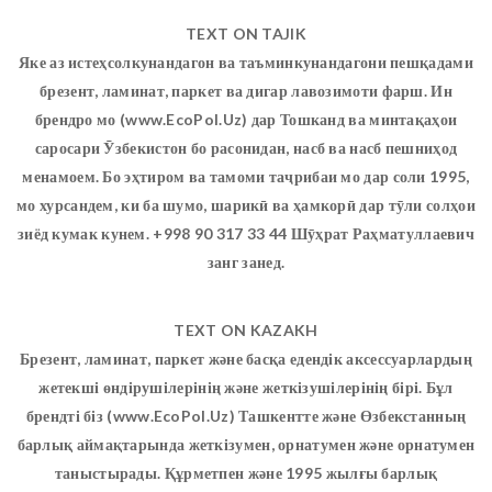
TEXT ON TAJIK
Яке аз истеҳсолкунандагон ва таъминкунандагони пешқадами
брезент, ламинат, паркет ва дигар лавозимоти фарш. Ин
брендро мо (www.EcoPol.Uz) дар Тошканд ва минтақаҳои
саросари Ӯзбекистон бо расонидан, насб ва насб пешниҳод
менамоем. Бо эҳтиром ва тамоми таҷрибаи мо дар соли 1995,
мо хурсандем, ки ба шумо, шарикӣ ва ҳамкорӣ дар тӯли солҳои
зиёд кумак кунем. +998 90 317 33 44 Шӯҳрат Раҳматуллаевич
занг занед.
TEXT ON KAZAKH
Брезент, ламинат, паркет және басқа едендік аксессуарлардың
жетекші өндірушілерінің және жеткізушілерінің бірі. Бұл
брендті біз (www.EcoPol.Uz) Ташкентте және Өзбекстанның
барлық аймақтарында жеткізумен, орнатумен және орнатумен
таныстырады. Құрметпен және 1995 жылғы барлық