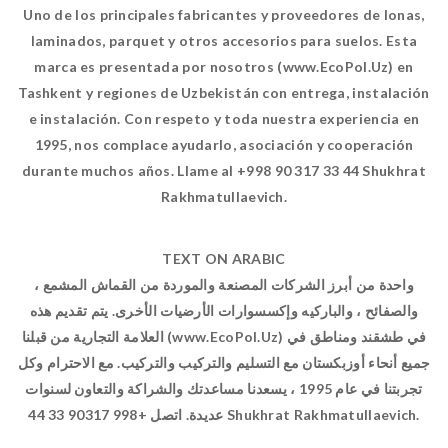
Uno de los principales fabricantes y proveedores de lonas,
laminados, parquet y otros accesorios para suelos. Esta
marca es presentada por nosotros (www.EcoPol.Uz) en
Tashkent y regiones de Uzbekistán con entrega, instalación
e instalación. Con respeto y toda nuestra experiencia en
1995, nos complace ayudarlo, asociación y cooperación
durante muchos años. Llame al +998 90 317 33 44 Shukhrat
Rakhmatullaevich.
TEXT ON ARABIC
واحدة من أبرز الشركات المصنعة والموردة من القماش المشمع ،
والصفائح ، والباركيه وإكسسوارات الأرضيات الأخرى. يتم تقديم هذه
العلامة التجارية من قبلنا (www.EcoPol.Uz) في طشقند ومناطق في
جميع أنحاء أوزبكستان مع التسليم والتركيب والتركيب. مع الاحترام وكل
تجربتنا في عام 1995 ، يسعدنا مساعدتك والشراكة والتعاون لسنوات
عديدة. اتصل +998 90317 33 44 Shukhrat Rakhmatullaevich.