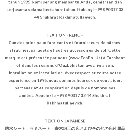
tahun 1995, kami senang membantu Anda, kemitraan dan
kerjasama selama bertahun-tahun. Hubungi +998 90317 33
44 Shukhrat Rakhmatullaevich.
TEXT ON FRENCH
L'un des principaux fabricants et fournisseurs de bâches,
stratifiés, parquets et autres accessoires de sol. Cette
marque est présentée par nous (www.EcoPol.Uz) à Tachkent
et dans les régions d'Ouzbékistan avec livraison,
installation et installation. Avec respect et toute notre
expérience en 1995, nous sommes heureux de vous aider,
partenariat et coopération depuis de nombreuses
années. Appelez le +998 90317 33 44 Shukhrat
Rakhmatullaevich.
TEXT ON JAPANESE
防水シート、ラミネート、寄木細工の床およびその他の床付属品