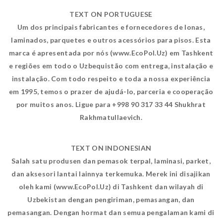
TEXT ON PORTUGUESE
Um dos principais fabricantes e fornecedores de lonas,
laminados, parquetes e outros acessórios para pisos. Esta
marca é apresentada por nós (www.EcoPol.Uz) em Tashkent
e regiões em todo o Uzbequistão com entrega, instalação e
instalação. Com todo respeito e toda a nossa experiência
em 1995, temos o prazer de ajudá-lo, parceria e cooperação
por muitos anos. Ligue para +998 90 317 33 44 Shukhrat
Rakhmatullaevich.
TEXT ON INDONESIAN
Salah satu produsen dan pemasok terpal, laminasi, parket,
dan aksesori lantai lainnya terkemuka. Merek ini disajikan
oleh kami (www.EcoPol.Uz) di Tashkent dan wilayah di
Uzbekistan dengan pengiriman, pemasangan, dan
pemasangan. Dengan hormat dan semua pengalaman kami di