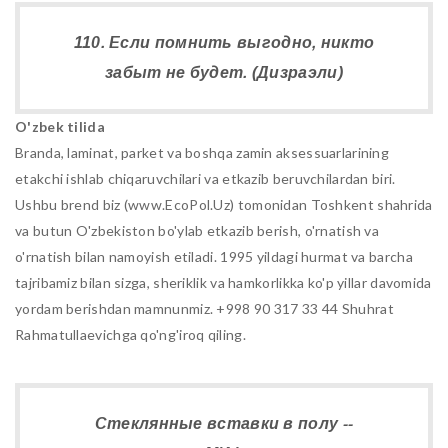
110. Если помнить выгодно, никто
забыт не будет. (Дизраэли)
O'zbek tilida
Branda, laminat, parket va boshqa zamin aksessuarlarining
etakchi ishlab chiqaruvchilari va etkazib beruvchilardan biri.
Ushbu brend biz (www.EcoPol.Uz) tomonidan Toshkent shahrida
va butun O'zbekiston bo'ylab etkazib berish, o'rnatish va
o'rnatish bilan namoyish etiladi. 1995 yildagi hurmat va barcha
tajribamiz bilan sizga, sheriklik va hamkorlikka ko'p yillar davomida
yordam berishdan mamnunmiz. +998 90 317 33 44 Shuhrat
Rahmatullaevichga qo'ng'iroq qiling.
Стеклянные вставки в полу --