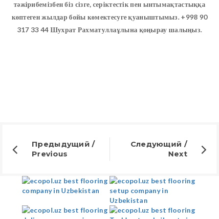
тәжірибемізбен біз сізге, серіктестік пен ынтымақтастыққа
көптеген жылдар бойы көмектесуге қуаныштымыз. +998 90
317 33 44 Шухрат Рахматуллаұлына қоңырау шалыңыз.
Предыдущий /
Следующий /
Previous
Next