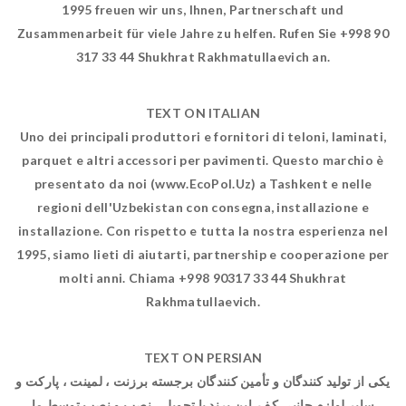
1995 freuen wir uns, Ihnen, Partnerschaft und
Zusammenarbeit für viele Jahre zu helfen. Rufen Sie +998 90
317 33 44 Shukhrat Rakhmatullaevich an.
TEXT ON ITALIAN
Uno dei principali produttori e fornitori di teloni, laminati,
parquet e altri accessori per pavimenti. Questo marchio è
presentato da noi (www.EcoPol.Uz) a Tashkent e nelle
regioni dell'Uzbekistan con consegna, installazione e
installazione. Con rispetto e tutta la nostra esperienza nel
1995, siamo lieti di aiutarti, partnership e cooperazione per
molti anni. Chiama +998 90317 33 44 Shukhrat
Rakhmatullaevich.
TEXT ON PERSIAN
یکی از تولید کنندگان و تأمین کنندگان برجسته برزنت ، لمینت ، پارکت و
سایر لوازم جانبی کف. این برند با تحویل ، نصب و نصب توسط ما