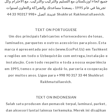
جميع أنحاء أوزبكستان مع التسليم والتركيب والتركيب. مع الاحترام وكل
تجربتنا في عام 1995 ، يسعدنا مساعدتك والشراكة والتعاون لسنوات
عديدة. اتصل +998 90317 33 44 Shukhrat Rakhmatullaevich.
TEXT ON PORTUGUESE
Um dos principais fabricantes e fornecedores de lonas,
laminados, parquetes e outros acessórios para pisos. Esta
marca é apresentada por nós (www.EcoPol.Uz) em Tashkent
e regiões em todo o Uzbequistão com entrega, instalação e
instalação. Com todo respeito e toda a nossa experiência
em 1995, temos o prazer de ajudá-lo, parceria e cooperação
por muitos anos. Ligue para +998 90 317 33 44 Shukhrat
Rakhmatullaevich.
TEXT ON INDONESIAN
Salah satu produsen dan pemasok terpal, laminasi, parket,
dan aksesori lantai lainnya terkemuka. Merek ini disajikan