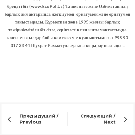
брендті біз (www.EcoPol.Uz) Ташкентте және Өзбекстанның
барлық аймақтарында жеткізумен, орнатумен және орнатумен
таныстырады. Құрметпен және 1995 жылғы барлық
тәжірибемізбен біз сізге, серіктестік пен ынтымақтастыққа
көптеген жылдар бойы көмектесуге қуаныштымыз. +998 90
317 33 44 Шухрат Рахматуллаұлына қоңырау шалыңыз.
Предыдущий /
Следующий /
Previous
Next