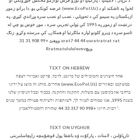
د ترپال ، لامینټ ، پارکیټ او نورو فرش لوازمو مخکښ جوړونکي او
عرضه کونکي یو. دا برانډ زموږ (www.EcoPol.Uz) لخوا په تاشکند او د
ازبکستان په سیمو کې د تحویلي ، نصب او نصب سره وړاندې کیږي. په
درنښت او زموږ په 1995 کې ټولې تجربې سره ، موږ خوښ یو چې له
تاسو سره د ډیرو کلونو لپاره ملګرتیا او همکارۍ کې مرسته وکړو. زنګ
ووهئ +99 908 31 31 urat7 44 44 uuratratrat rat
Rratmatulululevevویچ.
TEXT ON HEBREW
אחד היצרנים והמובילים של ברזנט, לרבד, פרקט ואביזרי רצפה
אחרים. מותג זה מוצג על ידינו (www.EcoPol.Uz) בטשקנט ובאזורים
ברחבי אוזבקיסטן עם משלוח, התקנה והתקנה. בכבוד ובכל הניסיון שלנו
בשנת 1995, אנו שמחים לעזור לך, לשותפות ולשיתוף פעולה במשך שנים
רבות. חייגו +998 90 317 33 44 שוחרת רחמטוללאביץ '.
TEXT ON UYGHUR
تارپاۋلىن ، لامنات ، پاركۇت ۋە باشقا پول قوشۇمچە زاپچاسلىرىنى