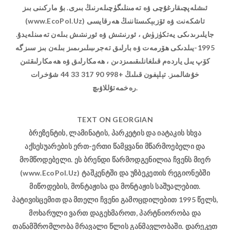
ئىشلەپچىقارغۇچى ۋە تەمىنلىگۈچىلەرنىڭ بىرى. بۇ ماركىنى بىز
(www.EcoPol.Uz) تاشكەنت ۋە ئۆزبېكىستاننىڭ ھەرقايسى
جايلىرىدىكى يەتكۈزۈش ، ئورنىتىش ۋە ئورنىتىش بىلەن تەمىنلەيدۇ.
1995-يىلدىكى ھۆرمەت ۋە بارلىق تەجرىبىلىرىمىز بىلەن بىز سىزگە
كۆپ يىل ياردەم قىلغانلىقىمىزدىن ، ھەمكارلىق ۋە ھەمكارلىقتىن
خۇشالمىز. تېلېفون قىلىڭ +998 90 317 33 44 شۇخرات
رەخمەتۇللاۋىچ.
TEXT ON GEORGIAN
ბრეზენტის, ლამინატის, პარკეტის და იატაკის სხვა
აქსესუარების ერთ-ერთი წამყვანი მწარმოებელი და
მომწოდებელი. ეს ბრენდი წარმოდგენილია ჩვენს მიერ
(www.EcoPol.Uz) ტაშკენტში და უზბეკეთის რეგიონებში
მიწოდების, მონტაჟისა და მონტაჟის საშუალებით.
პატივისცემით და მთელი ჩვენი გამოცდილებით 1995 წელს,
მოხარული ვართ დაგეხმაროთ, პარტნიორობა და
თანამშრომლობა მრავალი წლის განმავლობაში. დარეკეთ