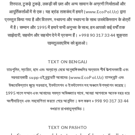
तिरपाल, टुकड़े टुकड़े, लकड़ी की छत और अन्य सामान के अग्रणी निर्माताओं और
आपूर्तिकर्ताओं में से एक। यह ब्रांड ताशकंद में हमारे (www.EcoPol.Uz) द्वारा
प्रस्तुत किया गया है और वितरण, स्थापना और स्थापना के साथ उजबेकिस्तान के क्षेत्रों
में है। सम्मान और 1995 में हमारे सभी अनुभव के साथ, हम आपको कई वर्षों तक
साझेदारी, सहयोग और सहयोग देने में प्रसन्न हैं। +998 90 317 33 44 शुक्रात
रहमतुल्लाएविच को बुलाओ।
TEXT ON BENGALI
তারপুলিন, স্তরিত, ছাদ এবং অন্যান্য মেঝে আনুষাঙ্গিকগুলির অন্যতম শীর্ষ উত্পাদনকারী এবং
সরবরাহকারী supp এই ব্র্যান্ডটি আমাদের (www.EcoPol.Uz) তাশখ্যান্ট এবং
উজবেকিস্তান জুড়ে সরবরাহ, ইনস্টলেশন ও ইনস্টলেশন সহ অঞ্চলে উপস্থাপন করেছে।
1995 সালে সম্মান এবং আমাদের সমস্ত অভিজ্ঞতার সাথে, আমরা আপনাকে অনেক বছর ধরে
অংশীদারিত্ব এবং সহযোগিতা করতে পেরে আনন্দিত। কল করুন +998 90 317 33 44
শুখরাত রাখমাতুল্লাভিচ।
TEXT ON PASHTO