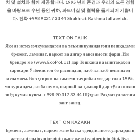
치 및 설치와 함께 제공합니다. 1995 년의 존경과 우리의 모든 경험
을 바탕으로 수년 동안 귀하, 파트너십 및 협력을 돕게되어 기쁩니
다. 전화 +998 90317 33 44 Shukhrat Rakhmatullaevich.
TEXT ON TAJIK
Яке аз истеҳсолкунандагон ва таъминкунандагони пешқадами
брезент, ламинат, паркет ва дигар лавозимоти фарш. Ин
брендро мо (www.EcoPol.Uz) дар Тошканд ва минтақаҳои
саросари Ӯзбекистон бо расонидан, насб ва насб пешниҳод
менамоем. Бо эҳтиром ва тамоми таҷрибаи мо дар соли 1995,
мо хурсандем, ки ба шумо, шарикӣ ва ҳамкорӣ дар тӯли солҳои
зиёд кумак кунем. +998 90 317 33 44 Шӯҳрат Раҳматуллаевич
занг занед.
TEXT ON KAZAKH
Брезент, ламинат, паркет және басқа едендік аксессуарлардың
жетекші өндірушілерінің және жеткізушілерінің бірі. Бұл