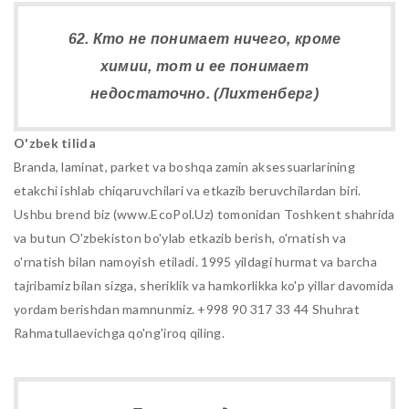
62. Кто не понимает ничего, кроме
химии, тот и ее понимает
недостаточно. (Лихтенберг)
O'zbek tilida
Branda, laminat, parket va boshqa zamin aksessuarlarining
etakchi ishlab chiqaruvchilari va etkazib beruvchilardan biri.
Ushbu brend biz (www.EcoPol.Uz) tomonidan Toshkent shahrida
va butun O'zbekiston bo'ylab etkazib berish, o'rnatish va
o'rnatish bilan namoyish etiladi. 1995 yildagi hurmat va barcha
tajribamiz bilan sizga, sheriklik va hamkorlikka ko'p yillar davomida
yordam berishdan mamnunmiz. +998 90 317 33 44 Shuhrat
Rahmatullaevichga qo'ng'iroq qiling.