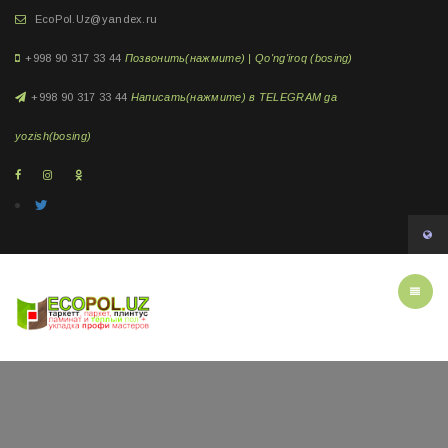
EcoPol.Uz@yandex.ru
+998 90 317 33 44
Позвонить(нажмите) | Qo'ng'iroq (bosing)
+998 90 317 33 44
Написать(нажмите) в TELEGRAM ga
yozish(bosing)