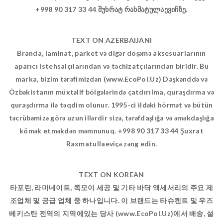
+998 90 317 33 44 შუხრატ რახმატულაევიჩზე.
TEXT ON AZERBAIJANI
Branda, laminat, parket və digər döşəmə aksesuarlarının
aparıcı istehsalçılarından və təchizatçılarından biridir. Bu
marka, bizim tərəfimizdən (www.EcoPol.Uz) Daşkənddə və
Özbəkistanın müxtəlif bölgələrində çatdırılma, quraşdırma və
quraşdırma ilə təqdim olunur. 1995-ci ildəki hörmət və bütün
təcrübəmizə görə uzun illərdir sizə, tərəfdaşlığa və əməkdaşlığa
kömək etməkdən məmnunuq. +998 90 317 33 44 Şuxrat
Raxmatullaeviçə zəng edin.
TEXT ON KOREAN
타포린, 라미네이트, 쪽모이 세공 및 기타 바닥 액세서리의 주요 제
조업체 및 공급 업체 중 하나입니다. 이 브랜드는 타슈켄트 및 우즈
베키스탄 전역의 지역에있는 당사 (www.EcoPol.Uz)에서 배송, 설