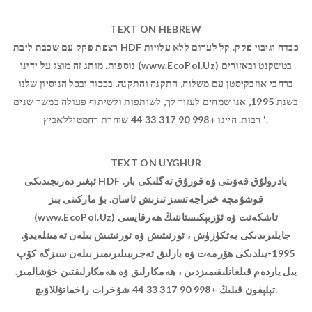
TEXT ON HEBREW
רצפת פקק עם שכבת ליבת HDF כבדה וגיבוי פקק. קל לערום ללא עלויות
נוספות. מותג זה מוצג על ידינו (www.EcoPol.Uz) בטשקנט ובאזורים
ברחבי אוזבקיסטן עם משלוח, התקנה והתקנה. בכבוד ובכל הניסיון שלנו
בשנת 1995, אנו שמחים לעזור לך, לשותפות ולשיתוף פעולה במשך שנים
רבות. חייגו +998 90 317 33 44 שוחרת רחמטוללאביץ '.
TEXT ON UYGHUR
ئېغىر دەرىجىدىكى HDF يادرولۇق قەۋىتى ۋە قورۇق تەگلىكى بار.
قوشۇمچە خىراجەتسىز تىزىش ئاسان. بۇ ماركىنى بىز
(www.EcoPol.Uz) تاشكەنت ۋە ئۆزبېكىستاننىڭ ھەرقايسى
جايلىرىدىكى يەتكۈزۈش ، ئورنىتىش ۋە ئورنىتىش بىلەن تەمىنلەيدۇ.
1995-يىلدىكى ھۆرمەت ۋە بارلىق تەجرىبىلىرىمىز بىلەن سىزگە كۆپ
يىل ياردەم قىلغانلىقىمىزدىن ، ھەمكارلىق ۋە ھەمكارلىقتىن خۇشالمىز.
تېلېفون قىلىڭ +998 90 317 33 44 شۇخرات راخماتۇللاۋىچ.