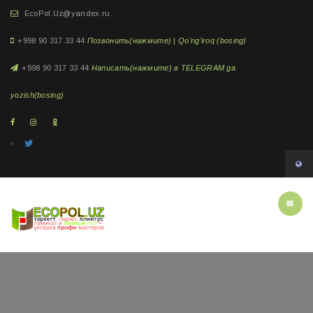
EcoPol.Uz@yandex.ru
+998 90 317 33 44
Позвонить(нажмите) | Qo'ng'iroq (bosing)
+998 90 317 33 44
Написать(нажмите) в TELEGRAM ga
yozish(bosing)