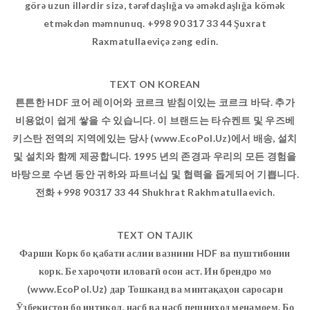
görə uzun illərdir sizə, tərəfdaşlığa və əməkdaşlığa kömək
etməkdən məmnunuq. +998 90 317 33 44 Şuxrat
Raxmatullaeviçə zəng edin.
TEXT ON KOREAN
튼튼한 HDF 코어 레이어와 코르크 받침이있는 코르크 바닥. 추가
비용없이 쉽게 쌓을 수 있습니다. 이 브랜드는 타슈켄트 및 우즈베
키스탄 전역의 지역에있는 당사 (www.EcoPol.Uz)에서 배송, 설치
및 설치와 함께 제공합니다. 1995 년의 존경과 우리의 모든 경험을
바탕으로 수년 동안 귀하와 파트너십 및 협력을 돕게되어 기쁩니다.
전화 +998 90317 33 44 Shukhrat Rakhmatullaevich.
TEXT ON TAJIK
Фарши Корк бо қабати аслии вазнини HDF ва пуштибонии
корк. Бе хароҷоти иловагӣ осон аст. Ин брендро мо
(www.EcoPol.Uz) дар Тошканд ва минтақаҳои саросари
Ӯзбекистон бо интиқол, насб ва насб пешниҳод менамоем. Бо