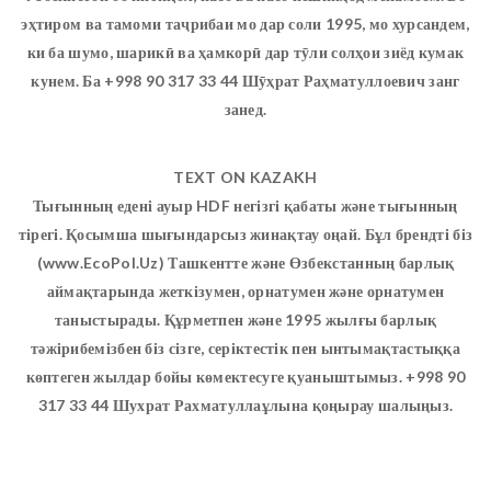
эҳтиром ва тамоми таҷрибаи мо дар соли 1995, мо хурсандем,
ки ба шумо, шарикӣ ва ҳамкорӣ дар тӯли солҳои зиёд кумак
кунем. Ба +998 90 317 33 44 Шӯҳрат Раҳматуллоевич занг
занед.
TEXT ON KAZAKH
Тығынның едені ауыр HDF негізгі қабаты және тығынның
тірегі. Қосымша шығындарсыз жинақтау оңай. Бұл брендті біз
(www.EcoPol.Uz) Ташкентте және Өзбекстанның барлық
аймақтарында жеткізумен, орнатумен және орнатумен
таныстырады. Құрметпен және 1995 жылғы барлық
тәжірибемізбен біз сізге, серіктестік пен ынтымақтастыққа
көптеген жылдар бойы көмектесуге қуаныштымыз. +998 90
317 33 44 Шухрат Рахматуллаұлына қоңырау шалыңыз.