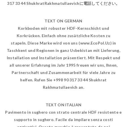
317 33 44 ShukhratRakhmatullaevichに電話してください。
TEXT ON GERMAN
Korkboden mit robuster HDF-Kernschicht und
Korkrücken. Einfach ohne zusätzliche Kosten zu
stapeln. Diese Marke wird von uns (www.EcoPol.Uz) in
Taschkent und Regionen in ganz Usbekistan mit Lieferung,
Installation und Installation präsentiert. Mit Respekt und
all unserer Erfahrung im Jahr 1995 freuen wir uns, Ihnen,
Partnerschaft und Zusammenarbeit für viele Jahre zu
helfen. Rufen Sie +998 90 317 33 44 Shukhrat
Rakhmatullaevich an.
TEXT ON ITALIAN
Pavimento in sughero con strato centrale HDF resistente e
supporto in sughero. Facile da impilare senza costi
aggiuntivi. Questo marchio è presentato da noi