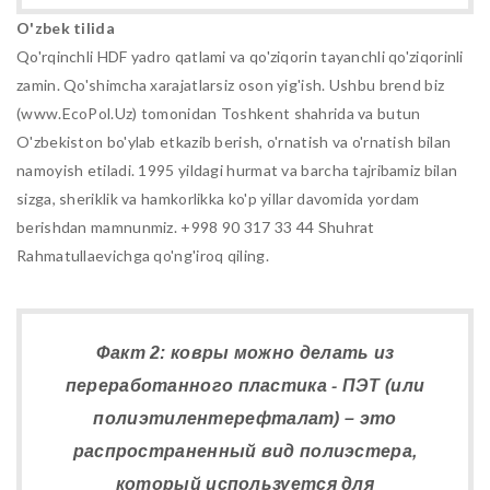
O'zbek tilida
Qo'rqinchli HDF yadro qatlami va qo'ziqorin tayanchli qo'ziqorinli
zamin. Qo'shimcha xarajatlarsiz oson yig'ish. Ushbu brend biz
(www.EcoPol.Uz) tomonidan Toshkent shahrida va butun
O'zbekiston bo'ylab etkazib berish, o'rnatish va o'rnatish bilan
namoyish etiladi. 1995 yildagi hurmat va barcha tajribamiz bilan
sizga, sheriklik va hamkorlikka ko'p yillar davomida yordam
berishdan mamnunmiz. +998 90 317 33 44 Shuhrat
Rahmatullaevichga qo'ng'iroq qiling.
Факт 2: ковры можно делать из
переработанного пластика - ПЭТ (или
полиэтилентерефталат) – это
распространенный вид полиэстера,
который используется для