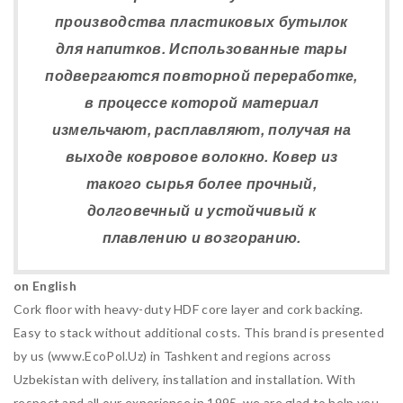
производства пластиковых бутылок
для напитков. Использованные тары
подвергаются повторной переработке,
в процессе которой материал
измельчают, расплавляют, получая на
выходе ковровое волокно. Ковер из
такого сырья более прочный,
долговечный и устойчивый к
плавлению и возгоранию.
on English
Cork floor with heavy-duty HDF core layer and cork backing.
Easy to stack without additional costs. This brand is presented
by us (www.EcoPol.Uz) in Tashkent and regions across
Uzbekistan with delivery, installation and installation. With
respect and all our experience in 1995, we are glad to help you,