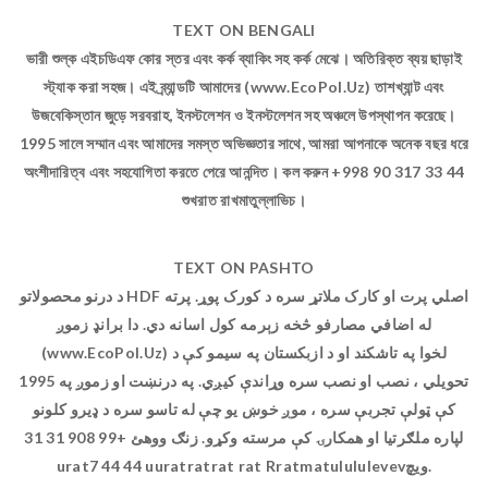
TEXT ON BENGALI
ভারী শুল্ক এইচডিএফ কোর স্তর এবং কর্ক ব্যাকিং সহ কর্ক মেঝে। অতিরিক্ত ব্যয় ছাড়াই
স্ট্যাক করা সহজ। এই ব্র্যান্ডটি আমাদের (www.EcoPol.Uz) তাশখ্যান্ট এবং
উজবেকিস্তান জুড়ে সরবরাহ, ইনস্টলেশন ও ইনস্টলেশন সহ অঞ্চলে উপস্থাপন করেছে।
1995 সালে সম্মান এবং আমাদের সমস্ত অভিজ্ঞতার সাথে, আমরা আপনাকে অনেক বছর ধরে
অংশীদারিত্ব এবং সহযোগিতা করতে পেরে আনন্দিত। কল করুন +998 90 317 33 44
শুখরাত রাখমাতুল্লাভিচ।
TEXT ON PASHTO
د درنو محصولاتو HDF اصلي پرت او کارک ملاتړ سره د کورک پوړ. پرته
له اضافي مصارفو څخه زېرمه کول اسانه دي. دا برانډ زموږ
(www.EcoPol.Uz) لخوا په تاشکند او د ازبکستان په سیمو کې د
تحویلي ، نصب او نصب سره وړاندې کیږي. په درنښت او زموږ په 1995
کې ټولې تجربې سره ، موږ خوښ یو چې له تاسو سره د ډیرو کلونو
لپاره ملګرتیا او همکارۍ کې مرسته وکړو. زنګ ووهئ +99 908 31 31
urat7 44 44 uuratratrat rat Rratmatulululevevویچ.