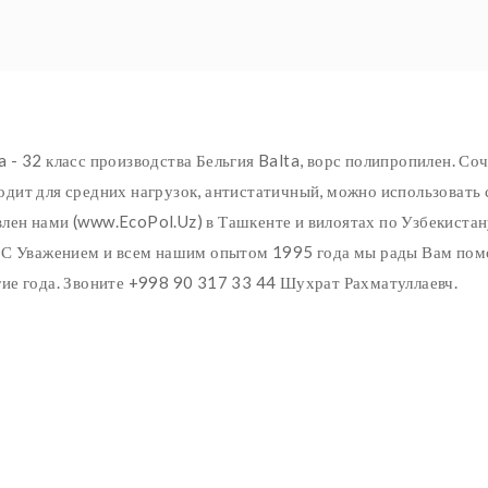
 - 32 класс производства Бельгия Balta, ворс полипропилен. Соч
одит для средних нагрузок, антистатичный, можно использовать 
лен нами (www.EcoPol.Uz) в Ташкенте и вилоятах по Узбекистану
. С Уважением и всем нашим опытом 1995 года мы рады Вам помо
гие года. Звоните +998 90 317 33 44 Шухрат Рахматуллаевч.