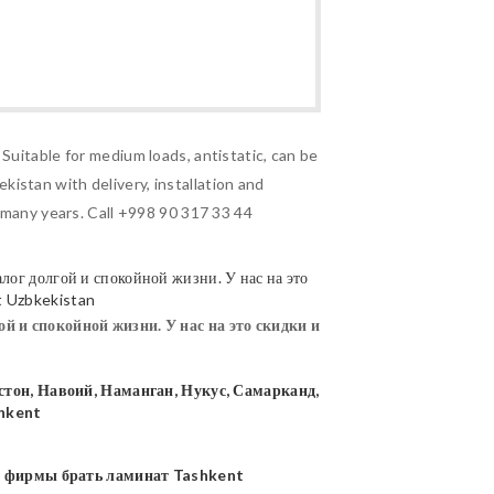
Suitable for medium loads, antistatic, can be
istan with delivery, installation and
r many years. Call +998 90 317 33 44
ой и спокойной жизни. У нас на это скидки и