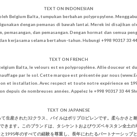
TEXT ON INDONESIAN
i oleh Belgium Balta, tumpukan berbahan polypropylene. Mengga
digunakan dengan pemanas di bawah lantai. Merek ini disajikan o
an, pemasangan, dan pemasangan. Dengan hormat dan semua peng
an kerjasama selama bertahun-tahun. Hubungi +998 90317 33 44
TEXT ON FRENCH
 Belgium Balta, le velours est en polypropylène. Allie douceur et 
 chauffage par le sol. Cette marque est présentée par nous (www.E
tion et installation. Avec respect et toute notre expérience en 1
on depuis de nombreuses années. Appelez le +998 90317 33 44 S
TEXT ON JAPANESE
って生産された32クラス、パイルはポリプロピレンです。柔らかさと
きます。このブランドは、タシケントおよびウズベキスタン全土の地域で当
1995年のすべての経験を尊重し、長年にわたるパートナーシップと協力を