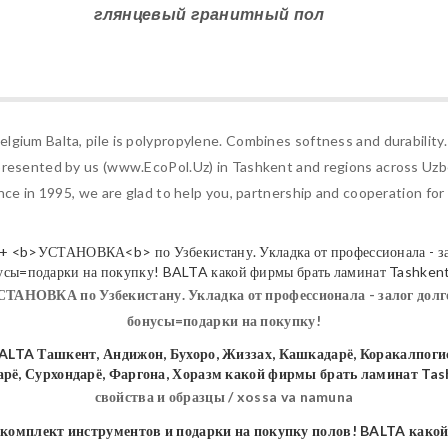
глянцевый гранитный пол
gium Balta, pile is polypropylene. Combines softness and durability. 
presented by us (www.EcoPol.Uz) in Tashkent and regions across Uzbek
ence in 1995, we are glad to help you, partnership and cooperation fo
СТАНОВКА
по Узбекистану. Укладка от профессионала - залог долг
бонусы=подарки на покупку!
свойства и образцы / xossa va namuna