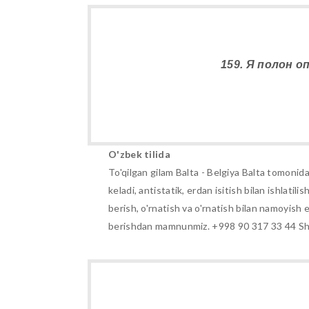
159. Я полон 
O'zbek tilida
To'qilgan gilam Balta - Belgiya Balta tomonida
keladi, antistatik, erdan isitish bilan ishla
berish, o'rnatish va o'rnatish bilan namoyish e
berishdan mamnunmiz. +998 90 317 33 44 Shu