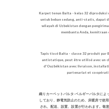
Karpet tenun Balta - kelas 32 diproduks
untuk beban sedang, anti-statis, dapat 
wilayah di Uzbekistan dengan pengirim
membantu Anda, kemitraan d
Tapis tissé Balta - classe 32 produit par
antistatique, peut être utilisé avec un
d'Ouzbékistan avec livraison, installa
partenariat et coopérati
織りカーペットバルタ-ベルギーバルタによ
しており、静電気防止のため、床暖房で使用で
され、配送、設置、設置が行われます。敬意と