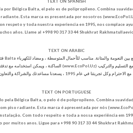
TEXT ON SPANISH
da por Bélgica Balta, el pelo es de polipropileno. Combina suavida
lo radiante. Esta marca es presentada por nosotros (www.EcoPol.
 Con respeto y toda nuestra experiencia en 1995, nos complace ay
uchos años. Llame al +998 90 317 33 44 Shukhrat Rakhmatullaevic
TEXT ON ARABIC
Pol.Uz) في طشقند ومناطق في جميع أنحاء أوزبكستان مع التسليم والتركيب
TEXT ON PORTUGUESE
do pela Bélgica Balta, o pelo é de polipropileno. Combina suavid
 com piso radiante. Esta marca é apresentada por nós (www.EcoPo
nstalação. Com todo respeito e toda a nossa experiência em 1995
 por muitos anos. Ligue para +998 90 317 33 44 Shukhrat Rakhma