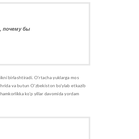
, почему бы
likni birlashtiradi. O'rtacha yuklarga mos
ahrida va butun O'zbekiston bo'ylab etkazib
va hamkorlikka ko'p yillar davomida yordam