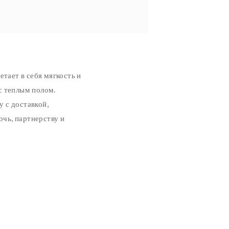
етает в себя мягкость и
с теплым полом.
 с доставкой,
чь, партнерству и