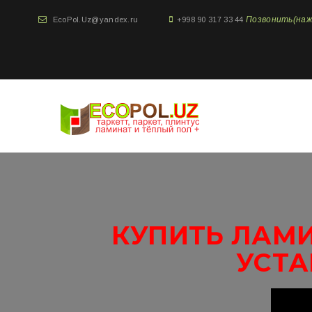
Позвонить(нажми
EcoPol.Uz@yandex.ru
+998 90 317 33 44
КУПИТЬ ЛАМИ
УСТА