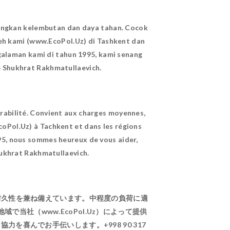
bungkan kelembutan dan daya tahan. Cocok
leh kami (www.EcoPol.Uz) di Tashkent dan
alaman kami di tahun 1995, kami senang
 Shukhrat Rakhmatullaevich.
durabilité. Convient aux charges moyennes,
coPol.Uz) à Tachkent et dans les régions
995, nous sommes heureux de vous aider,
hukhrat Rakhmatullaevich.
耐久性を兼ね備えています。中程度の負荷に適
社（www.EcoPol.Uz）によって提供
喜んでお手伝いします。+998 90 317