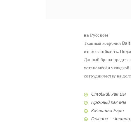
на Русском
Тканный ковролин Balta
износостойкость. Подх
Данный бренд представ
установкой и укладкой
сотрудничеству на дол
Стойкий как Вы
Прочный как Мы
Качество Евро
Главное = Честно