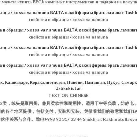
ы можете купить ВЕСЬ комплект инструментов и подарки на покупк
свойства и образцы / xossa va namuna
свойства и образцы / xossa va namuna
свойства и образцы / xossa va namuna
свойства и образцы / xossa va namuna
TEXT ON CHINESE
a生产的32类，绒头是聚丙烯。兼具柔软性和耐用性。适用于中等负载，防静
别克斯坦的各个地区提供，包括交付，安装和安装。凭借着我们的敬意和我们
伙伴关系与合作。致电+998 90 317 33 44 Shukhrat Rakhmatullaevi