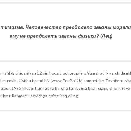
оптимизма. Человечество преодолело законы морали
ему не преодолеть законы физики? (Лец)
n ishlab chiqarilgan 32 sinf, qoziq polipropilen. Yumshoqlik va chidamli
tilishi mumkin. Ushbu brend biz (www.EcoPol.Uz) tomonidan Toshkent sh
tiladi. 1995 yildagi hurmat va barcha tajribamiz bilan sizga, sheriklik 
hrat Rahmatullaevichga qo'ng'iroq qiling.