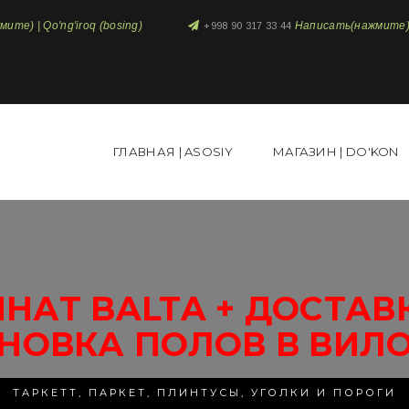
те) | Qo'ng'iroq (bosing)
Написать(нажмите) 
+998 90 317 33 44
ГЛАВНАЯ | ASOSIY
МАГАЗИН | DO'KON
НАТ BALTA + ДОСТАВ
НОВКА ПОЛОВ В ВИЛ
ТАРКЕТТ, ПАРКЕТ, ПЛИНТУСЫ, УГОЛКИ И ПОРОГИ