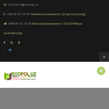
EcoPol.Uz@yandex.ru
+998 90 317 33 44
Позвонить(нажмите) | Qo'ng'iroq (bosing)
+998 90 317 33 44
Написать(нажмите) в TELEGRAM ga
yozish(bosing)