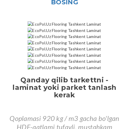
BOSING
Qanday qilib tarkettni -
laminat yoki parket tanlash
kerak
Qoplamasi 920 kg / m3 gacha bo'lgan
HDF-qatlami tufayli, mustahkam