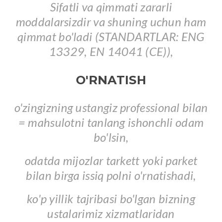
Sifatli va qimmati zararli
moddalarsizdir va shuning uchun ham
qimmat bo'ladi (STANDARTLAR: ENG
13329, EN 14041 (CE)),
O'RNATISH
o'zingizning ustangiz professional bilan
= mahsulotni tanlang ishonchli odam
bo'lsin,
odatda mijozlar tarkett yoki parket
bilan birga issiq polni o'rnatishadi,
ko'p yillik tajribasi bo'lgan bizning
ustalarimiz xizmatlaridan