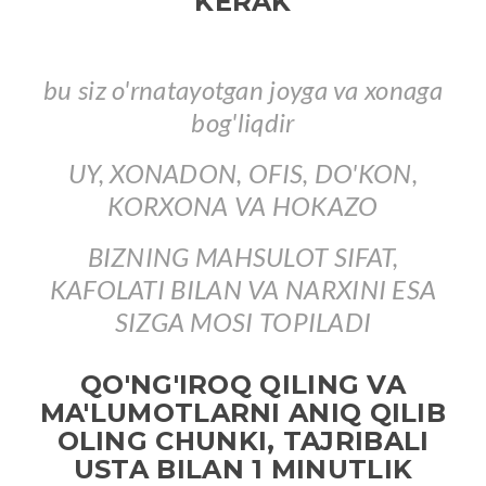
KERAK
bu siz o'rnatayotgan joyga va xonaga
bog'liqdir
UY, XONADON, OFIS, DO'KON,
KORXONA VA HOKAZO
BIZNING MAHSULOT SIFAT,
KAFOLATI BILAN VA NARXINI ESA
SIZGA MOSI TOPILADI
QO'NG'IROQ QILING VA
MA'LUMOTLARNI ANIQ QILIB
OLING CHUNKI, TAJRIBALI
USTA BILAN 1 MINUTLIK